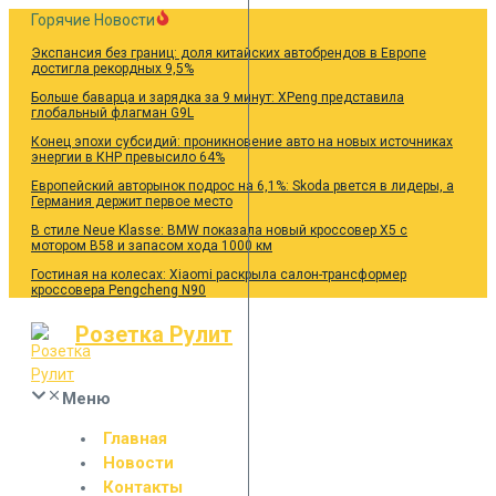
Перейти
Горячие Новости
к
Экспансия без границ: доля китайских автобрендов в Европе
содержанию
достигла рекордных 9,5%
Больше баварца и зарядка за 9 минут: XPeng представила
глобальный флагман G9L
Конец эпохи субсидий: проникновение авто на новых источниках
энергии в КНР превысило 64%
Европейский авторынок подрос на 6,1%: Skoda рвется в лидеры, а
Германия держит первое место
В стиле Neue Klasse: BMW показала новый кроссовер X5 с
мотором B58 и запасом хода 1000 км
Гостиная на колесах: Xiaomi раскрыла салон-трансформер
кроссовера Pengcheng N90
Розетка Рулит
Меню
Главная
Новости
Контакты