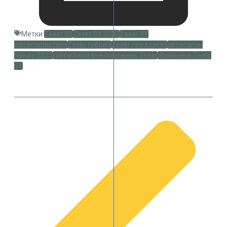
Метки:
Zeekr 9X
Zeekr 9X 2025
Zeekr 9X
характеристики
Zeekr гибрид
Zeekr предзаказ
автосалон
Чэнду 2025
гибридный внедорожник Zeekr
премьера Zeekr
9X