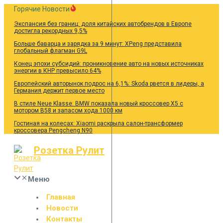
Перейти
Горячие Новости
к
Экспансия без границ: доля китайских автобрендов в Европе
содержанию
достигла рекордных 9,5%
Больше баварца и зарядка за 9 минут: XPeng представила
глобальный флагман G9L
Конец эпохи субсидий: проникновение авто на новых источниках
энергии в КНР превысило 64%
Европейский авторынок подрос на 6,1%: Skoda рвется в лидеры, а
Германия держит первое место
В стиле Neue Klasse: BMW показала новый кроссовер X5 с
мотором B58 и запасом хода 1000 км
Гостиная на колесах: Xiaomi раскрыла салон-трансформер
кроссовера Pengcheng N90
Розетка Рулит
Меню
Главная
Новости
Контакты