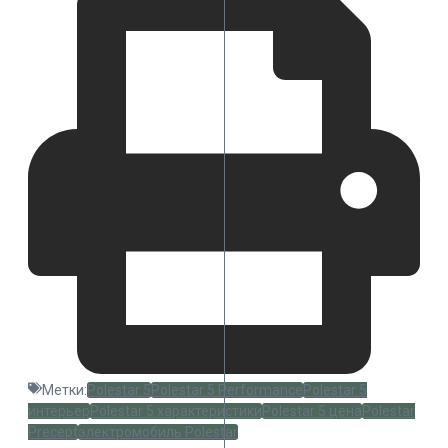
Метки:
Polestar 5
Polestar 5 Performance
Polestar 5
интерьер
Polestar 5 характеристики
Polestar 5 цена
Polestar
Precept
электромобиль Polestar