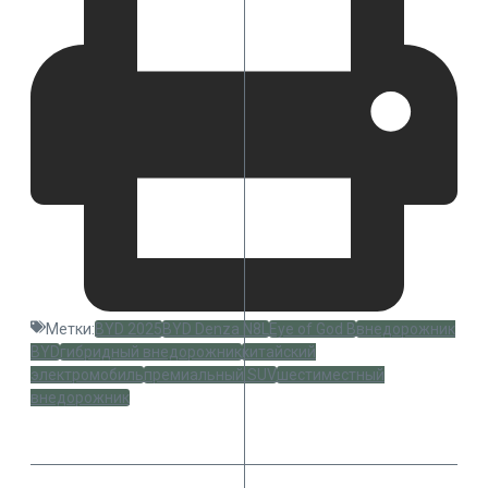
Метки:
BYD 2025
BYD Denza N8L
Eye of God B
внедорожник
BYD
гибридный внедорожник
китайский
электромобиль
премиальный SUV
шестиместный
внедорожник