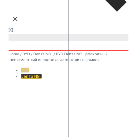
Home
/
BYD
/
Denza N8L
/
BYD Denza N8L: роскошный
шестиместный внедорожник выходит на рынок
BYD
Denza N8L