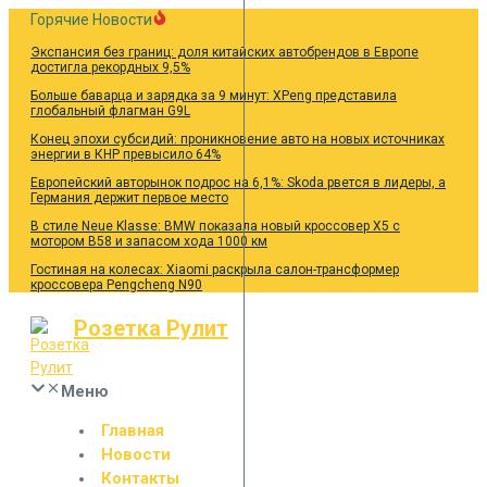
Перейти
Горячие Новости
к
Экспансия без границ: доля китайских автобрендов в Европе
содержанию
достигла рекордных 9,5%
Больше баварца и зарядка за 9 минут: XPeng представила
глобальный флагман G9L
Конец эпохи субсидий: проникновение авто на новых источниках
энергии в КНР превысило 64%
Европейский авторынок подрос на 6,1%: Skoda рвется в лидеры, а
Германия держит первое место
В стиле Neue Klasse: BMW показала новый кроссовер X5 с
мотором B58 и запасом хода 1000 км
Гостиная на колесах: Xiaomi раскрыла салон-трансформер
кроссовера Pengcheng N90
Розетка Рулит
Меню
Главная
Новости
Контакты