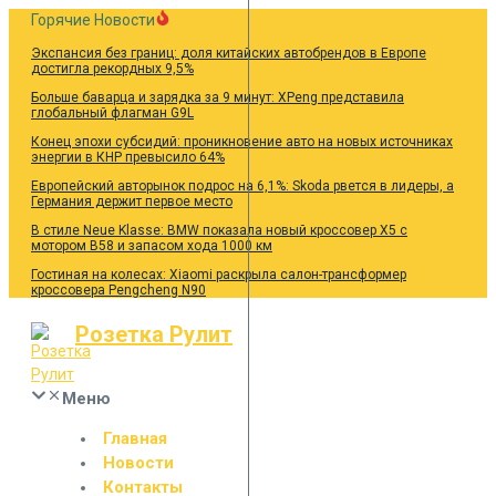
Перейти
Горячие Новости
к
Экспансия без границ: доля китайских автобрендов в Европе
содержанию
достигла рекордных 9,5%
Больше баварца и зарядка за 9 минут: XPeng представила
глобальный флагман G9L
Конец эпохи субсидий: проникновение авто на новых источниках
энергии в КНР превысило 64%
Европейский авторынок подрос на 6,1%: Skoda рвется в лидеры, а
Германия держит первое место
В стиле Neue Klasse: BMW показала новый кроссовер X5 с
мотором B58 и запасом хода 1000 км
Гостиная на колесах: Xiaomi раскрыла салон-трансформер
кроссовера Pengcheng N90
Розетка Рулит
Меню
Главная
Новости
Контакты