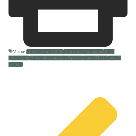
Метки:
Chery Tiggo 8 2025
Chery внедорожник
Chery
кроссовер
Chery официальный релиз
Tiggo 8 PLUS
новый
Tiggo 8