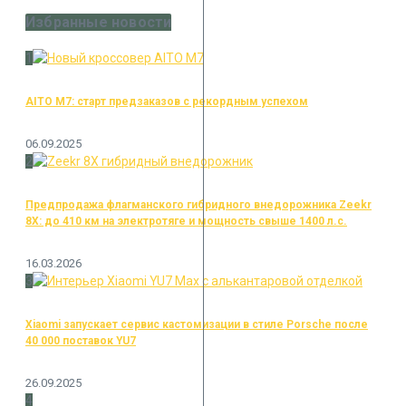
Избранные новости
1
AITO M7: старт предзаказов с рекордным успехом
06.09.2025
2
Предпродажа флагманского гибридного внедорожника Zeekr
8X: до 410 км на электротяге и мощность свыше 1400 л.с.
16.03.2026
3
Xiaomi запускает сервис кастомизации в стиле Porsche после
40 000 поставок YU7
26.09.2025
4