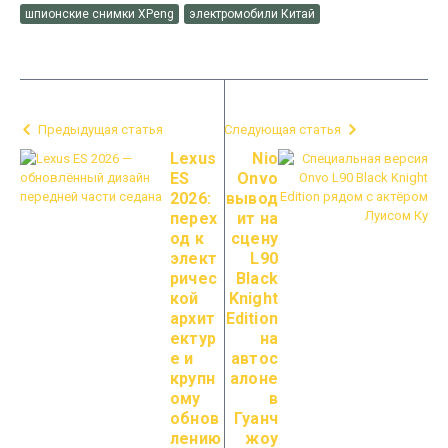
шпионские снимки XPeng
электромобили Китай
Предыдущая статья
Следующая статья
Lexus
Nio
ES
Onvo
2026:
вывод
перех
ит на
од к
сцену
элект
L90
ричес
Black
кой
Knight
архит
Edition
ектур
на
е и
автос
крупн
алоне
ому
в
обнов
Гуанч
лению
жоу