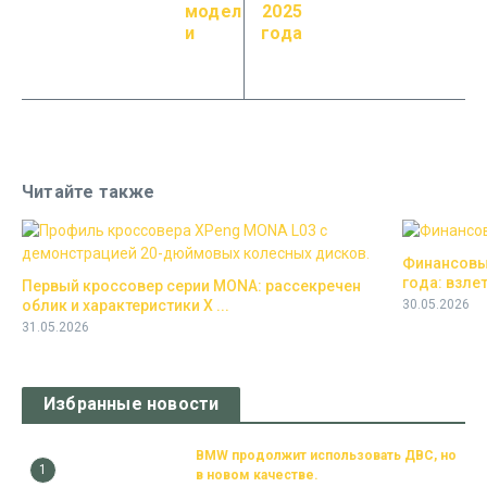
модел
2025
и
года
Читайте также
Финансовый
года: взлет
Первый кроссовер серии MONA: рассекречен
облик и характеристики X ...
30.05.2026
31.05.2026
Избранные новости
BMW продолжит использовать ДВС, но
1
в новом качестве.