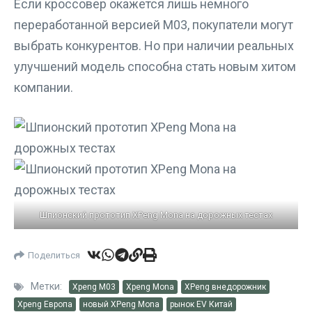
Если кроссовер окажется лишь немного
переработанной версией M03, покупатели могут
выбрать конкурентов. Но при наличии реальных
улучшений модель способна стать новым хитом
компании.
Шпионский прототип XPeng Mona на дорожных тестах
Поделиться
Метки:
Xpeng M03
Xpeng Mona
XPeng внедорожник
Xpeng Европа
новый XPeng Mona
рынок EV Китай