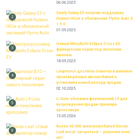
06.06.2025
Geely Galaxy E5 получил поддержку
2
Huawei HiCar и обновление Flyme Auto S
1.9.0
01.09.2025
Новый Mitsubishi Eclipse Cross EV:
3
французские корни под японским
именем
18.09.2025
Leapmotor достигла отметки в миллион
4
произведённых автомобилей и
установила новый рекорд продаж
02.10.2025
Li Auto обновила флагманский L9 для
5
возрождения продаж премиум-
кроссовера
15.05.2026
Более 40 000 электромобилей Nissan
6
Leaf могут загореться — решения пока
нет