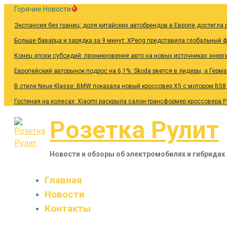
Перейти
Горячие Новости
к
Экспансия без границ: доля китайских автобрендов в Европе достигла 
содержанию
Больше баварца и зарядка за 9 минут: XPeng представила глобальный 
Конец эпохи субсидий: проникновение авто на новых источниках энерг
Европейский авторынок подрос на 6,1%: Skoda рвется в лидеры, а Герм
В стиле Neue Klasse: BMW показала новый кроссовер X5 с мотором B58
Гостиная на колесах: Xiaomi раскрыла салон-трансформер кроссовера 
Розетка Рулит
Новости и обзоры об электромобилях и гибридах
Главная
Новости
Контакты