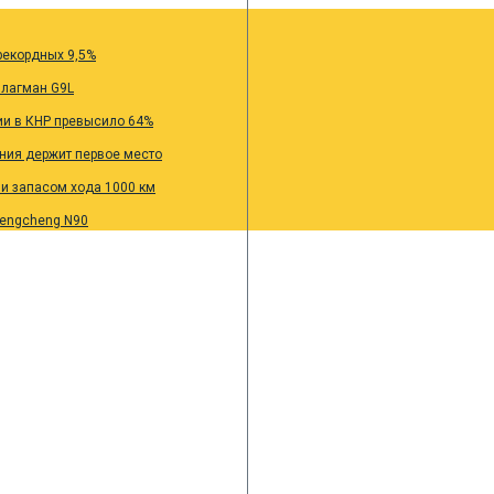
рекордных 9,5%
флагман G9L
ии в КНР превысило 64%
ания держит первое место
 и запасом хода 1000 км
Pengcheng N90