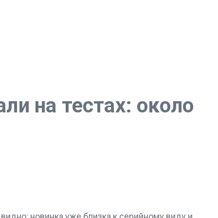
и на тестах: около
идно: новинка уже близка к серийному виду и