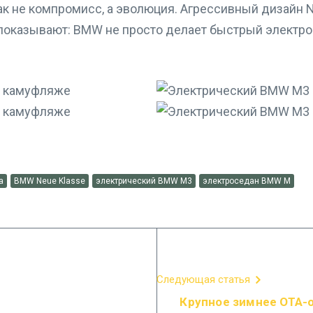
к не компромисс, а эволюция. Агрессивный дизайн N
показывают: BMW не просто делает быстрый электрос
а
BMW Neue Klasse
электрический BMW M3
электроседан BMW M
Следующая статья
Крупное зимнее OTA-о