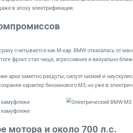
даже в эпоху электрификации.
компромиссов
 сразу считывается как M-кар. BMW отказалась от ма
тоге фронт стал чище, агрессивнее и визуально бли
е арки заметно раздуты, силуэт низкий и «мускулист
 сохраняя характер бензинового M3, но уже в электри
е мотора и около 700 л.с.