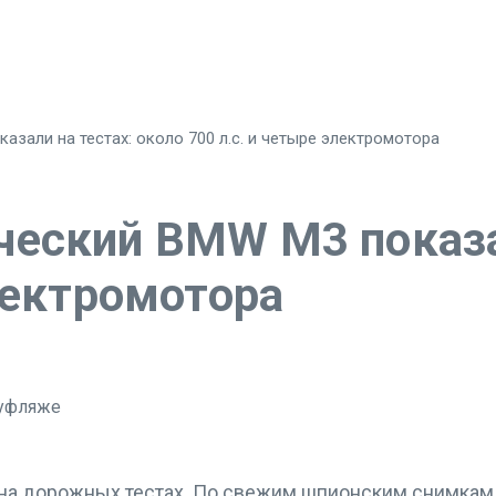
зали на тестах: около 700 л.с. и четыре электромотора
еский BMW M3 показал
лектромотора
а дорожных тестах. По свежим шпионским снимкам в