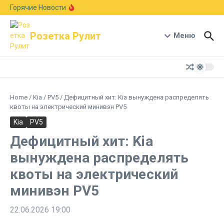
Перейти к содержанию
Европейский авторынок подрос на 6,1%:
Горячие Новости
Skoda рвется в лидеры, а Германия держит
первое место
В стиле Neue Klasse: BMW показала новый
Розетка Рулит
кроссовер X5 с мотором B58 и запасом хода
Меню
1000 км
Гостиная на колесах: Xiaomi раскрыла салон-
трансформер кроссовера Pengcheng N90
Home
/
Kia
/
PV5
/
Дефицитный хит: Kia вынуждена распределять
квоты на электрический минивэн PV5
Kia
PV5
Дефицитный хит: Kia
вынуждена распределять
квоты на электрический
минивэн PV5
22.06.2026
19:00