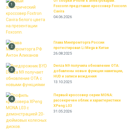
От сборки iPhone к электрокарам:
1
Foxconn представил кроссовер Foxconn
Cavira
04.06.2026
Глава Минпромторга России
2
протестировал Li Mega в Китае
26.08.2025
Denza N9 получила обновление OTA:
3
добавлены новые функции навигации,
HUD и записи вождения
13.10.2025
Первый кроссовер серии MONA:
4
рассекречен облик и характеристики
XPeng L03
31.05.2026