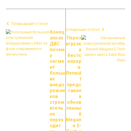
Предыдущая статья
Следующая статья
Конец
эпохи
Перез
ДВС:
агрузк
почем
а
у
бестс
сегме
еллер
нт
а:
больш
Renaul
их
t
внедо
предс
рожни
тавил
ков
а
стрем
обнов
итель
ленны
но
й
перех
Megan
одит
e E-