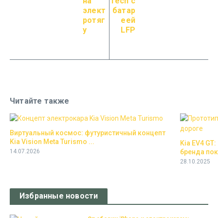
на
Tech с
элект
батар
ротяг
еей
у
LFP
Читайте также
Виртуальный космос: футуристичный концепт
Kia Vision Meta Turismo ...
Kia EV4 GT
14.07.2026
бренда пок
28.10.2025
Избранные новости