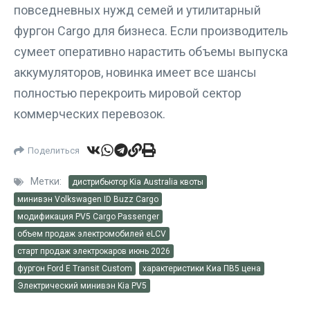
повседневных нужд семей и утилитарный
фургон Cargo для бизнеса. Если производитель
сумеет оперативно нарастить объемы выпуска
аккумуляторов, новинка имеет все шансы
полностью перекроить мировой сектор
коммерческих перевозок.
Поделиться
Метки:
дистрибьютор Kia Australia квоты
минивэн Volkswagen ID Buzz Cargo
модификация PV5 Cargo Passenger
объем продаж электромобилей eLCV
старт продаж электрокаров июнь 2026
фургон Ford E Transit Custom
характеристики Киа ПВ5 цена
Электрический минивэн Kia PV5