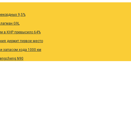
рекордных 9,5%
флагман G9L
ии в КНР превысило 64%
ания держит первое место
 и запасом хода 1000 км
Pengcheng N90