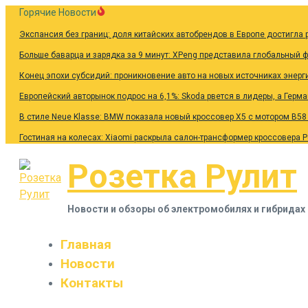
Перейти
Горячие Новости
к
Экспансия без границ: доля китайских автобрендов в Европе достигла 
содержанию
Больше баварца и зарядка за 9 минут: XPeng представила глобальный 
Конец эпохи субсидий: проникновение авто на новых источниках энерг
Европейский авторынок подрос на 6,1%: Skoda рвется в лидеры, а Герм
В стиле Neue Klasse: BMW показала новый кроссовер X5 с мотором B58
Гостиная на колесах: Xiaomi раскрыла салон-трансформер кроссовера 
Розетка Рулит
Новости и обзоры об электромобилях и гибридах
Главная
Новости
Контакты