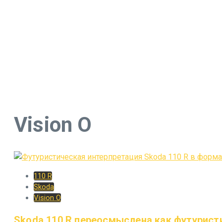
Vision O
110 R
Skoda
Vision O
Skoda 110 R переосмыслена как футурис