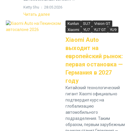
Ketty Shu
28.05.2026
Читать далее
Kunlun
SU7
Vision GT
Xiaomi
YU7
YU7 GT
YU9
Xiaomi Auto
выходит на
европейский рынок:
первая остановка —
Германия в 2027
году
Китайский технологический
гигант Xiaomi официально
подтвердил курс на
глобализацию
автомобильного
подразделения. Таким
образом, первым зарубежным
рынком станет Германия —