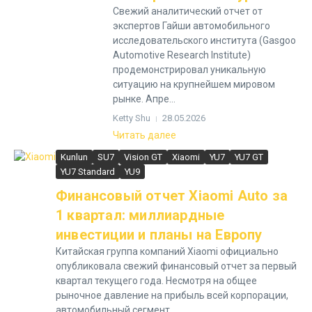
Свежий аналитический отчет от
экспертов Гайши автомобильного
исследовательского института (Gasgoo
Automotive Research Institute)
продемонстрировал уникальную
ситуацию на крупнейшем мировом
рынке. Апре...
Ketty Shu
28.05.2026
Читать далее
Kunlun
SU7
Vision GT
Xiaomi
YU7
YU7 GT
YU7 Standard
YU9
Финансовый отчет Xiaomi Auto за
1 квартал: миллиардные
инвестиции и планы на Европу
Китайская группа компаний Xiaomi официально
опубликовала свежий финансовый отчет за первый
квартал текущего года. Несмотря на общее
рыночное давление на прибыль всей корпорации,
автомобильный сегмент ...