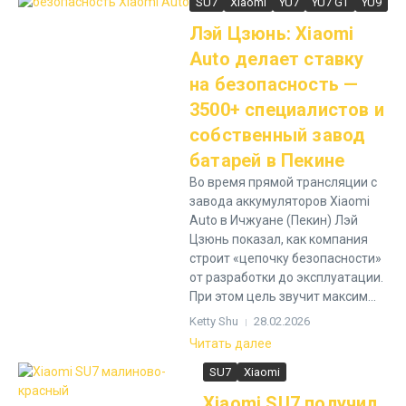
SU7
Xiaomi
YU7
YU7 GT
YU9
Лэй Цзюнь: Xiaomi
Auto делает ставку
на безопасность —
3500+ специалистов и
собственный завод
батарей в Пекине
Во время прямой трансляции с
завода аккумуляторов Xiaomi
Auto в Ичжуане (Пекин) Лэй
Цзюнь показал, как компания
строит «цепочку безопасности»
от разработки до эксплуатации.
При этом цель звучит максим...
Ketty Shu
28.02.2026
Читать далее
SU7
Xiaomi
Xiaomi SU7 получил