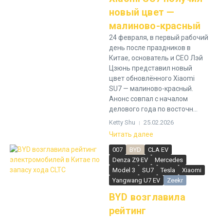
новый цвет —
малиново-красный
24 февраля, в первый рабочий
день после праздников в
Китае, основатель и CEO Лэй
Цзюнь представил новый
цвет обновлённого Xiaomi
SU7 — малиново-красный.
Анонс совпал с началом
делового года по восточн...
Ketty Shu
25.02.2026
Читать далее
007
BYD
CLA EV
Denza Z9 EV
Mercedes
Model 3
SU7
Tesla
Xiaomi
Yangwang U7 EV
Zeekr
BYD возглавила
рейтинг