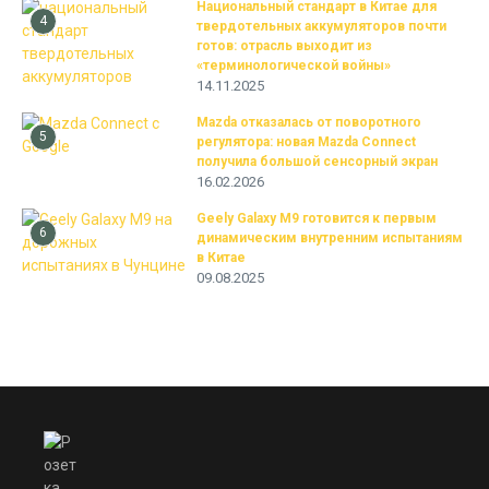
Национальный стандарт в Китае для
4
твердотельных аккумуляторов почти
готов: отрасль выходит из
«терминологической войны»
14.11.2025
Mazda отказалась от поворотного
5
регулятора: новая Mazda Connect
получила большой сенсорный экран
16.02.2026
Geely Galaxy M9 готовится к первым
6
динамическим внутренним испытаниям
в Китае
09.08.2025