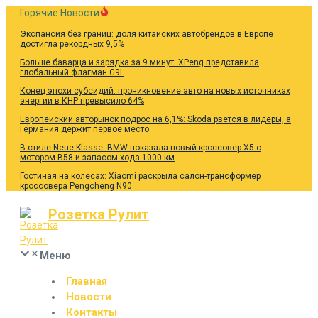
Перейти
Горячие Новости
к
Экспансия без границ: доля китайских автобрендов в Европе
содержанию
достигла рекордных 9,5%
Больше баварца и зарядка за 9 минут: XPeng представила
глобальный флагман G9L
Конец эпохи субсидий: проникновение авто на новых источниках
энергии в КНР превысило 64%
Европейский авторынок подрос на 6,1%: Skoda рвется в лидеры, а
Германия держит первое место
В стиле Neue Klasse: BMW показала новый кроссовер X5 с
мотором B58 и запасом хода 1000 км
Гостиная на колесах: Xiaomi раскрыла салон-трансформер
кроссовера Pengcheng N90
Розетка Рулит
Меню
Главная
Новости
Контакты