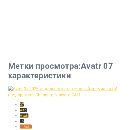
Метки просмотра:Avatr 07
характеристики
07
Aito
Avatr
L6
Li Auto