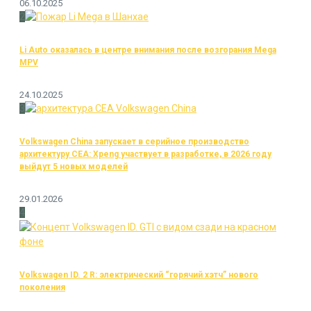
06.10.2025
2
Li Auto оказалась в центре внимания после возгорания Mega
MPV
24.10.2025
3
Volkswagen China запускает в серийное производство
архитектуру CEA: Xpeng участвует в разработке, в 2026 году
выйдут 5 новых моделей
29.01.2026
4
Volkswagen ID. 2 R: электрический “горячий хэтч” нового
поколения