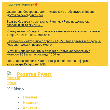
Перейти
Горячие Новости
к
Экспансия без границ: доля китайских автобрендов в Европе
содержанию
достигла рекордных 9,5%
Больше баварца и зарядка за 9 минут: XPeng представила
глобальный флагман G9L
Конец эпохи субсидий: проникновение авто на новых источниках
энергии в КНР превысило 64%
Европейский авторынок подрос на 6,1%: Skoda рвется в лидеры, а
Германия держит первое место
В стиле Neue Klasse: BMW показала новый кроссовер X5 с
мотором B58 и запасом хода 1000 км
Гостиная на колесах: Xiaomi раскрыла салон-трансформер
кроссовера Pengcheng N90
Розетка Рулит
Меню
Главная
Новости
Контакты