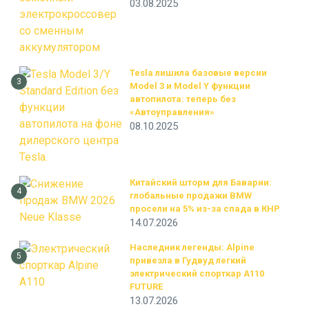
03.08.2025
Tesla лишила базовые версии
3
Model 3 и Model Y функции
автопилота: теперь без
«Автоуправления»
08.10.2025
Китайский шторм для Баварии:
4
глобальные продажи BMW
просели на 5% из-за спада в КНР
14.07.2026
Наследник легенды: Alpine
5
привезла в Гудвуд легкий
электрический спорткар A110
FUTURE
13.07.2026