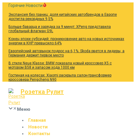
Перейти
Горячие Новости
к
Экспансия без границ: доля китайских автобрендов в Европе
содержанию
достигла рекордных 9,5%
Больше баварца и зарядка за 9 минут: XPeng представила
глобальный флагман G9L
Конец эпохи субсидий: проникновение авто на новых источниках
энергии в КНР превысило 64%
Европейский авторынок подрос на 6,1%: Skoda рвется в лидеры, а
Германия держит первое место
В стиле Neue Klasse: BMW показала новый кроссовер X5 с
мотором B58 и запасом хода 1000 км
Гостиная на колесах: Xiaomi раскрыла салон-трансформер
кроссовера Pengcheng N90
Розетка Рулит
Меню
Главная
Новости
Контакты