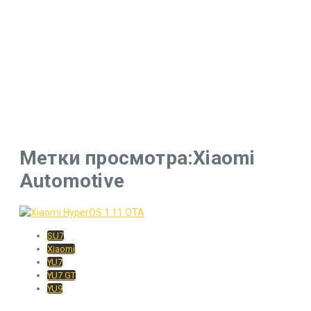
Метки просмотра:Xiaomi
Automotive
SU7
Xiaomi
YU7
YU7 GT
YU9