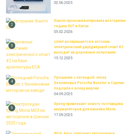
02.06.2025
Xiaomi прокомментировала возгорание
2
седана SU7 в Китае
05.02.2026
smart возвращается к истокам:
3
электрический двухдверный smart #2
выходит на дорожные испытания
15.12.2025
Прощание с легендой: эпоха
4
бензиновых Porsche Boxster и Cayman
подошла к концу версии
04.09.2025
Xpeng привлекает нового поставщика
5
аккумуляторов для линейки Mona
17.09.2025
Wisk Aero запускает автономные