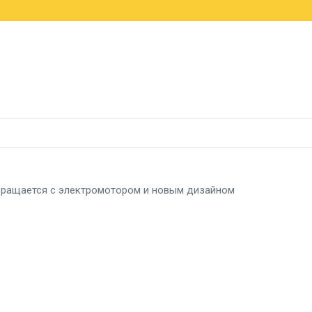
a рвется в лидеры, а Германия держит первое место
россовер X5 с мотором B58 и запасом хода 1000 км
н-трансформер кроссовера Pengcheng N90
звращается с электромотором и новым дизайном