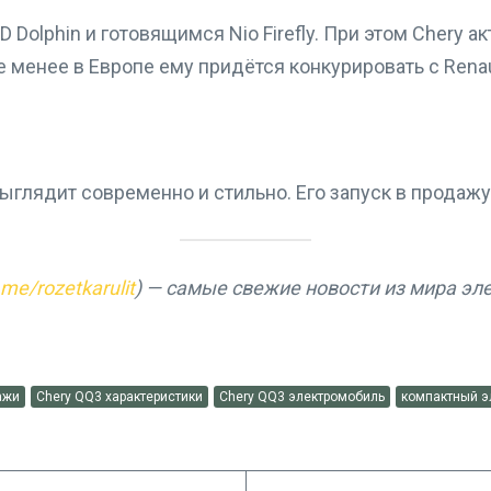
D Dolphin и готовящимся Nio Firefly. При этом Chery 
менее в Европе ему придётся конкурировать с Renault
глядит современно и стильно. Его запуск в продажу
t.me/rozetkarulit
) — самые свежие новости из мира эл
ажи
Chery QQ3 характеристики
Chery QQ3 электромобиль
компактный э