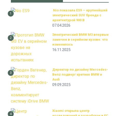
Nio показала ES9 — крупнейший
1
электрический SUV бренда с
архитектурой 900 В
07.04.2026
Электрический BMW M3 впервые
2
замечен в серийном кузове: что
изменилось
16.11.2025
Директор по дизайну Mercedes-
3
Benz подверг критике BMW и
Audi
09.09.2025
Xiaomi открыла центр
4
исследований и разработок в ЕС