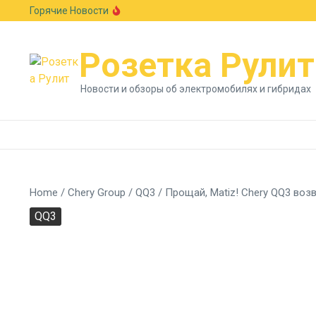
Перейти к содержанию
Горячие Новости
Европейский авторынок подрос на 6,1%: Skod
В стиле Neue Klasse: BMW показала новый к
Гостиная на колесах: Xiaomi раскрыла сало
Розетка Рулит
Новости и обзоры об электромобилях и гибридах
Home
/
Chery Group
/
QQ3
/
Прощай, Matiz! Chery QQ3 во
QQ3