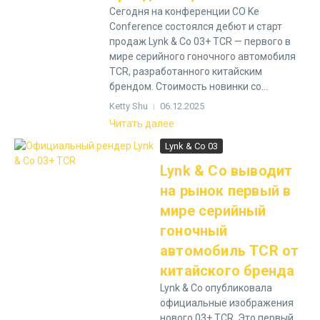
Сегодня на конференции CO Ke
Conference состоялся дебют и старт
продаж Lynk & Co 03+ TCR — первого в
мире серийного гоночного автомобиля
TCR, разработанного китайским
брендом. Стоимость новинки со...
Ketty Shu
06.12.2025
Читать далее
Lynk & Co 03
Lynk & Co выводит
на рынок первый в
мире серийный
гоночный
автомобиль TCR от
китайского бренда
Lynk & Co опубликовала
официальные изображения
нового 03+ TCR. Это первый