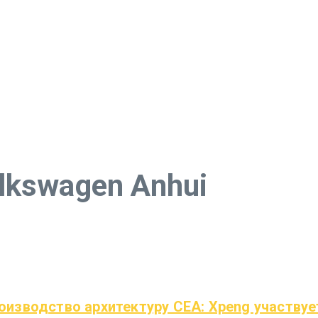
lkswagen Anhui
оизводство архитектуру CEA: Xpeng участвует