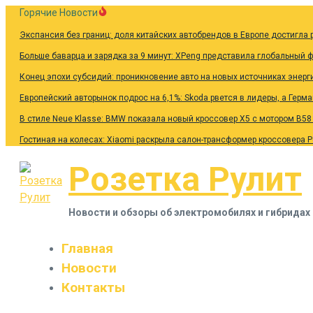
Перейти
Горячие Новости
к
Экспансия без границ: доля китайских автобрендов в Европе достигла 
содержанию
Больше баварца и зарядка за 9 минут: XPeng представила глобальный 
Конец эпохи субсидий: проникновение авто на новых источниках энерг
Европейский авторынок подрос на 6,1%: Skoda рвется в лидеры, а Герм
В стиле Neue Klasse: BMW показала новый кроссовер X5 с мотором B58
Гостиная на колесах: Xiaomi раскрыла салон-трансформер кроссовера 
Розетка Рулит
Новости и обзоры об электромобилях и гибридах
Главная
Новости
Контакты