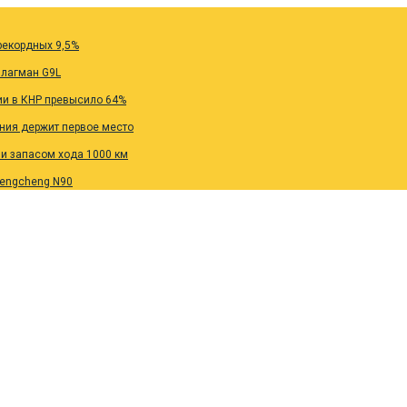
рекордных 9,5%
флагман G9L
ии в КНР превысило 64%
ания держит первое место
 и запасом хода 1000 км
Pengcheng N90