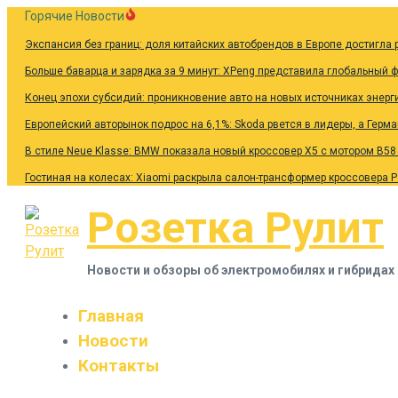
Перейти
Горячие Новости
к
Экспансия без границ: доля китайских автобрендов в Европе достигла 
содержанию
Больше баварца и зарядка за 9 минут: XPeng представила глобальный 
Конец эпохи субсидий: проникновение авто на новых источниках энерг
Европейский авторынок подрос на 6,1%: Skoda рвется в лидеры, а Герм
В стиле Neue Klasse: BMW показала новый кроссовер X5 с мотором B58
Гостиная на колесах: Xiaomi раскрыла салон-трансформер кроссовера 
Розетка Рулит
Новости и обзоры об электромобилях и гибридах
Главная
Новости
Контакты