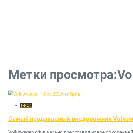
Метки просмотра:Vo
T-Roc
Самый продаваемый внедорожник Volkswa
Volkswagen официально представил новое поколение T