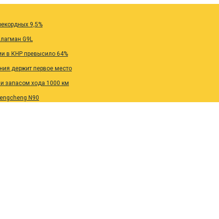
рекордных 9,5%
флагман G9L
ии в КНР превысило 64%
ания держит первое место
 и запасом хода 1000 км
Pengcheng N90