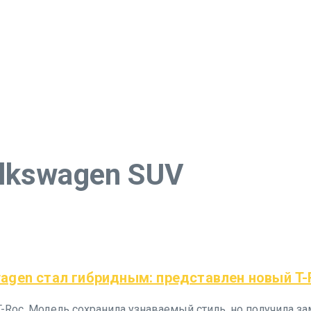
lkswagen SUV
gen стал гибридным: представлен новый T-R
-Roc. Модель сохранила узнаваемый стиль, но получила з