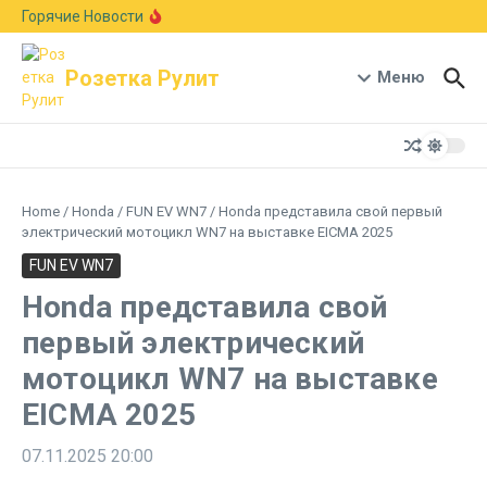
Перейти к содержанию
Европейский авторынок подрос на 6,1%:
Горячие Новости
Skoda рвется в лидеры, а Германия держит
первое место
В стиле Neue Klasse: BMW показала новый
Розетка Рулит
кроссовер X5 с мотором B58 и запасом хода
Меню
1000 км
Гостиная на колесах: Xiaomi раскрыла салон-
трансформер кроссовера Pengcheng N90
Home
/
Honda
/
FUN EV WN7
/
Honda представила свой первый
электрический мотоцикл WN7 на выставке EICMA 2025
FUN EV WN7
Honda представила свой
первый электрический
мотоцикл WN7 на выставке
EICMA 2025
07.11.2025
20:00