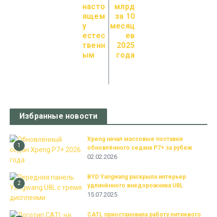
насто
млрд
ящем
за 10
у
месяц
естес
ев
твенн
2025
ым
года
Избранные новости
Xpeng начал массовые поставки
1
обновлённого седана P7+ за рубеж
02.02.2026
BYD Yangwang раскрыла интерьер
2
удлинённого внедорожника U8L
15.07.2025
CATL приостановила работу литиевого