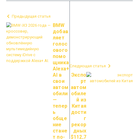
Предыдущая статья
BMW
добав
ляет
голос
ового
помо
щника
Следующая статья
Alexa+
AI в
Экспо
свои
рт
автом
автом
обили
обиле
—
й из
тепер
Китая
ь
дости
обще
г
ние
рекор
стане
дных
т по-
$112,7