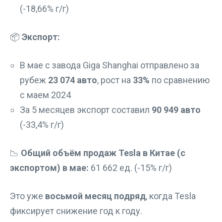
(-18,66% г/г)
📦
Экспорт:
В мае с завода Giga Shanghai отправлено за
рубеж
23 074 авто
, рост на
33%
по сравнению
с маем 2024
За 5 месяцев экспорт составил
90 949 авто
(-33,4% г/г)
📉
Общий объём продаж Tesla в Китае (с
экспортом) в мае:
61 662 ед. (-15% г/г)
Это уже
восьмой месяц подряд
, когда Tesla
фиксирует снижение год к году.