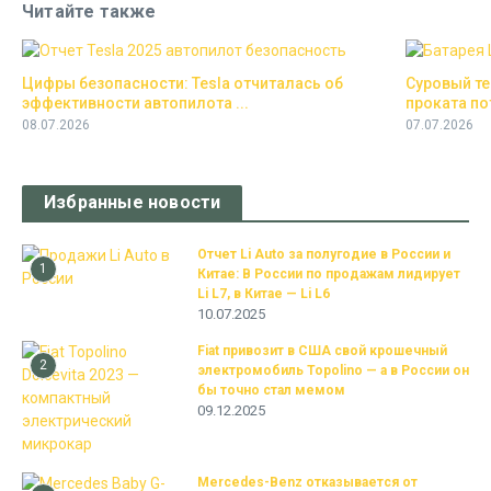
Читайте также
Цифры безопасности: Tesla отчиталась об
Суровый тес
эффективности автопилота ...
проката пот
08.07.2026
07.07.2026
Избранные новости
Отчет Li Auto за полугодие в России и
1
Китае: В России по продажам лидирует
Li L7, в Китае — Li L6
10.07.2025
Fiat привозит в США свой крошечный
2
электромобиль Topolino — а в России он
бы точно стал мемом
09.12.2025
Mercedes-Benz отказывается от