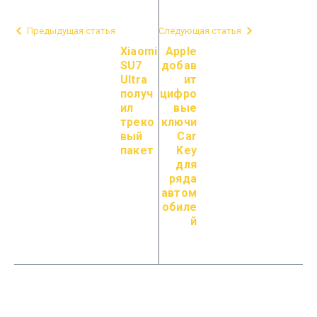
Предыдущая статья
Следующая статья
Xiaomi
Apple
SU7
добав
Ultra
ит
получ
цифро
ил
вые
треко
ключи
вый
Car
пакет
Key
для
ряда
автом
обиле
й