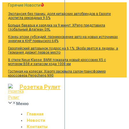
Перейти
Горячие Новости
к
Экспансия без границ: доля китайских автобрендов в Европе
содержанию
достигла рекордных 9,5%
Больше баварца и зарядка за 9 минут: XPeng представила
глобальный флагман G9L
Конец эпохи субсидий: проникновение авто на новых источниках
энергии в КНР превысило 64%
Европейский авторынок подрос на 6,1%: Skoda рвется в лидеры, а
Германия держит первое место
В стиле Neue Klasse: BMW показала новый кроссовер X5 с
мотором B58 и запасом хода 1000 км
Гостиная на колесах: Xiaomi раскрыла салон-трансформер
кроссовера Pengcheng N90
Розетка Рулит
Меню
Главная
Новости
Контакты