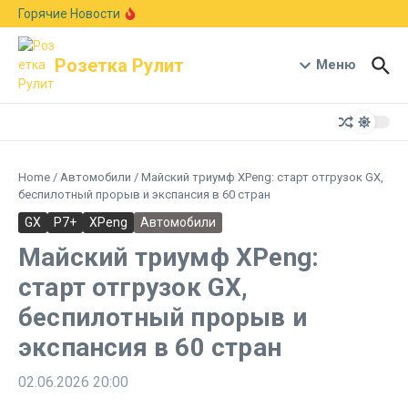
Перейти к содержанию
Европейский авторынок подрос на 6,1%:
Горячие Новости
Skoda рвется в лидеры, а Германия держит
первое место
В стиле Neue Klasse: BMW показала новый
Розетка Рулит
кроссовер X5 с мотором B58 и запасом хода
Меню
1000 км
Гостиная на колесах: Xiaomi раскрыла салон-
трансформер кроссовера Pengcheng N90
Home
/
Автомобили
/
Майский триумф XPeng: старт отгрузок GX,
беспилотный прорыв и экспансия в 60 стран
GX
P7+
XPeng
Автомобили
Майский триумф XPeng:
старт отгрузок GX,
беспилотный прорыв и
экспансия в 60 стран
02.06.2026
20:00