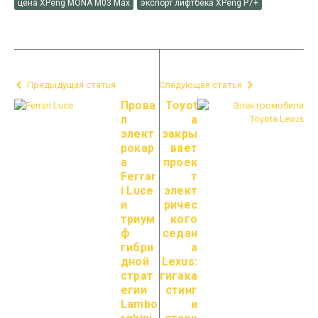
цена XPeng MONA M03 Max
экспорт лифтбека XPeng P7+
Предыдущая статья
Следующая статья
Прова
Toyot
л
a
элект
закры
рокар
вает
а
проек
Ferrar
т
i Luce
элект
и
ричес
триум
кого
ф
седан
гибри
а
дной
Lexus:
страт
гигака
егии
стинг
Lambo
и