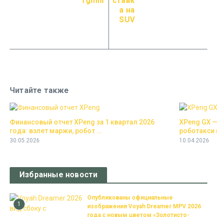
rghini
ставк
а на
SUV
Читайте также
Финансовый отчет XPeng за 1 квартал 2026
XPeng GX —
года: взлет маржи, робот ...
роботакси и
30.05.2026
10.04.2026
Избранные новости
Опубликованы официальные
1
изображения Voyah Dreamer MPV 2026
года с новым цветом «Золотисто-