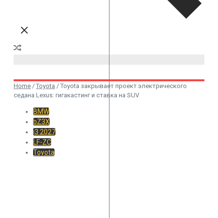
Home
/
Toyota
/
Toyota закрывает проект электрического
седана Lexus: гигакастинг и ставка на SUV
BMW
bZ3X
i3 2027
LF-ZC
Toyota