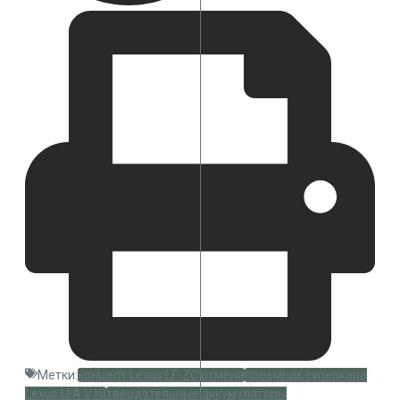
Метки:
концепт Lexus LF-ZC отмена
преемник суперкара
Lexus LFA V10
твердотельные аккумуляторы