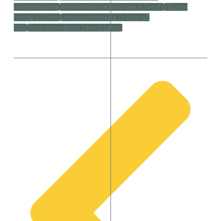
электрокаров
технология гигакастинга Toyota
убытки
Honda 0 Series
цена кроссовера Toyota bZ
SUV
Электромобили Toyota Lexus