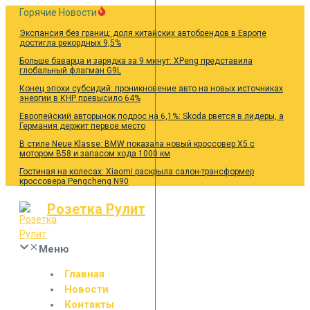
Перейти
Горячие Новости
к
Экспансия без границ: доля китайских автобрендов в Европе
содержанию
достигла рекордных 9,5%
Больше баварца и зарядка за 9 минут: XPeng представила
глобальный флагман G9L
Конец эпохи субсидий: проникновение авто на новых источниках
энергии в КНР превысило 64%
Европейский авторынок подрос на 6,1%: Skoda рвется в лидеры, а
Германия держит первое место
В стиле Neue Klasse: BMW показала новый кроссовер X5 с
мотором B58 и запасом хода 1000 км
Гостиная на колесах: Xiaomi раскрыла салон-трансформер
кроссовера Pengcheng N90
Розетка Рулит
Меню
Главная
Новости
Контакты