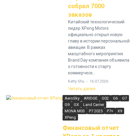
собрал 7000
заказов
Китайский технологический
лидер XPeng Motors
официально открыл новую
главу в истории персональной
авиации. В рамках
масштабного мероприятия
Brand Day компания объявила
о готовности к старту
коммерческ...
Ketty Shu
16.07.2026
Читать далее
AeroSky
ARIDGE
G02
G6
G7
G9
GX
Land Carrier
MONA M03
P7 2025
P7+
X9
XPeng
Финансовый отчет