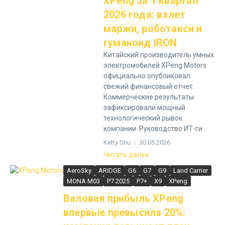
XPeng за 1 квартал
2026 года: взлет
маржи, роботакси и
гуманоид IRON
Китайский производитель умных
электромобилей XPeng Motors
официально опубликовал
свежий финансовый отчет.
Коммерческие результаты
зафиксировали мощный
технологический рывок
компании. Руководство ИТ-ги...
Ketty Shu
30.05.2026
Читать далее
AeroSky
ARIDGE
G6
G7
G9
Land Carrier
MONA M03
P7 2025
P7+
X9
XPeng
Валовая прибыль XPeng
впервые превысила 20%: