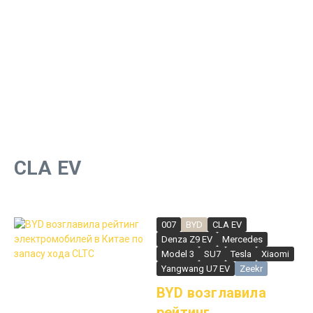
CLA EV
007
BYD
CLA EV
Denza Z9 EV
Mercedes
Model 3
SU7
Tesla
Xiaomi
Yangwang U7 EV
Zeekr
BYD возглавила
рейтинг