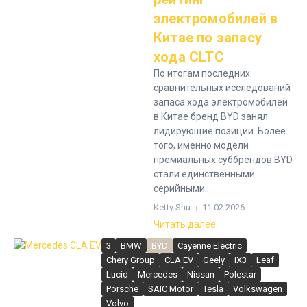
электромобилей в
Китае по запасу
хода CLTC
По итогам последних
сравнительных исследований
запаса хода электромобилей
в Китае бренд BYD занял
лидирующие позиции. Более
того, именно модели
премиальных суббрендов BYD
стали единственными
серийными...
Ketty Shu
11.02.2026
Читать далее
3
BMW
BYD
Cayenne Electric
Chery Group
CLA EV
Geely
iX3
Leaf
Lucid
Mercedes
Nissan
Polestar
Porsche
SAIC Motor
Tesla
Volkswagen
Volvo