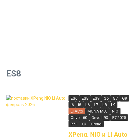
ES8
ES6
ES8
ES9
G6
G7
G9
i6
i8
L6
L7
L8
L9
Li Auto
MONA M03
NIO
Onvo L60
Onvo L90
P7 2025
P7+
X9
XPeng
XPeng, NIO и Li Auto