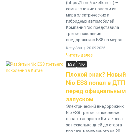
(https://t.me/rozetkarulit) —
самые свежие новости из
мира электрических и
гибридных автомобилей
Компания Nio представила
третье поколение
внедорожника ES8 на мероп...
Ketty Shu
20.09.2025
Читать далее
ES8
NIO
Плохой знак? Новый
Nio ES8 попал в ДТП
перед официальным
запуском
Электрический внедорожник
Nio ES8 третьего поколения
попал в аварию в Китае всего
за несколько дней до старта
продаж, намеченного на 20