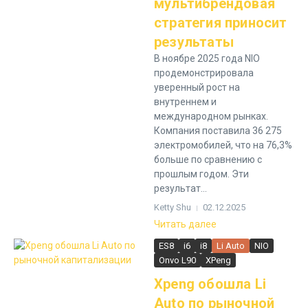
мультибрендовая
стратегия приносит
результаты
В ноябре 2025 года NIO
продемонстрировала
уверенный рост на
внутреннем и
международном рынках.
Компания поставила 36 275
электромобилей, что на 76,3%
больше по сравнению с
прошлым годом. Эти
результат...
Ketty Shu
02.12.2025
Читать далее
ES8
i6
i8
Li Auto
NIO
Onvo L90
XPeng
Xpeng обошла Li
Auto по рыночной