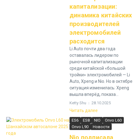
капитализации:
динамика китайских
производителей
электромобилей
расходится
Li Auto почти два года
оставалась лидером по
рыночной капитализации
среди китайской «большой
тройки» электромобилей — Li
Auto, Xpeng и Nio. Но в октябре
ситуация изменилась: Xpeng
вышла вперёд, показа...
Ketty Shu
28.10.2025
Читать далее
ES6
ES8
NIO
Onvo L60
Onvo L90
Новости
Nio подписала