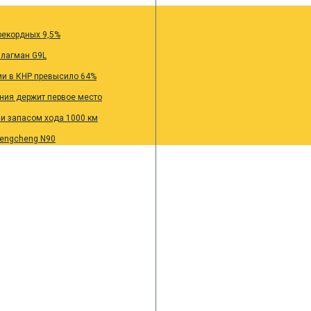
рекордных 9,5%
флагман G9L
ии в КНР превысило 64%
ания держит первое место
 и запасом хода 1000 км
Pengcheng N90