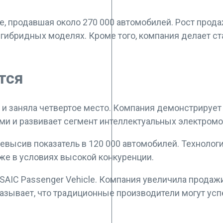
e, продавшая около 270 000 автомобилей. Рост прод
ибридных моделях. Кроме того, компания делает став
тся
й и заняла четвертое место. Компания демонстрируе
ми и развивает сегмент интеллектуальных электромо
 превысив показатель в 120 000 автомобилей. Техноло
же в условиях высокой конкуренции.
IC Passenger Vehicle. Компания увеличила продажи н
азывает, что традиционные производители могут ус