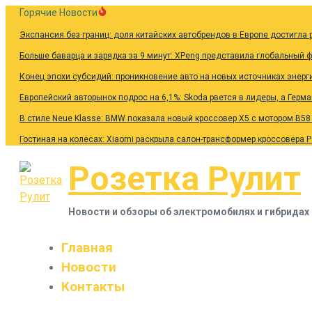
Перейти
Горячие Новости
к
Экспансия без границ: доля китайских автобрендов в Европе достигла 
содержанию
Больше баварца и зарядка за 9 минут: XPeng представила глобальный 
Конец эпохи субсидий: проникновение авто на новых источниках энерг
Европейский авторынок подрос на 6,1%: Skoda рвется в лидеры, а Герм
В стиле Neue Klasse: BMW показала новый кроссовер X5 с мотором B58
Гостиная на колесах: Xiaomi раскрыла салон-трансформер кроссовера 
Розетка Рулит
Новости и обзоры об электромобилях и гибридах
Главная
Новости
Контакты