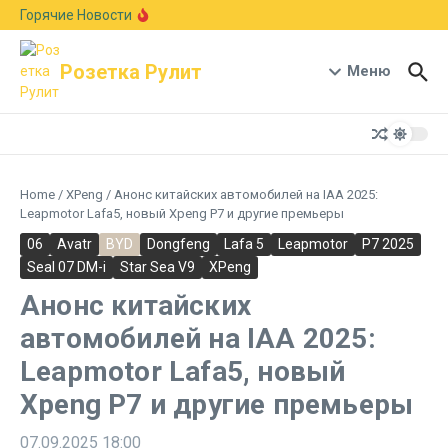
Перейти к содержанию
Европейский авторынок подрос на 6,1%:
Горячие Новости
Skoda рвется в лидеры, а Германия держит
первое место
В стиле Neue Klasse: BMW показала новый
Розетка Рулит
кроссовер X5 с мотором B58 и запасом хода
Меню
1000 км
Гостиная на колесах: Xiaomi раскрыла салон-
трансформер кроссовера Pengcheng N90
Home
/
XPeng
/
Анонс китайских автомобилей на IAA 2025:
Leapmotor Lafa5, новый Xpeng P7 и другие премьеры
06
Avatr
BYD
Dongfeng
Lafa 5
Leapmotor
P7 2025
Seal 07 DM-i
Star Sea V9
XPeng
Анонс китайских
автомобилей на IAA 2025:
Leapmotor Lafa5, новый
Xpeng P7 и другие премьеры
07.09.2025
18:00