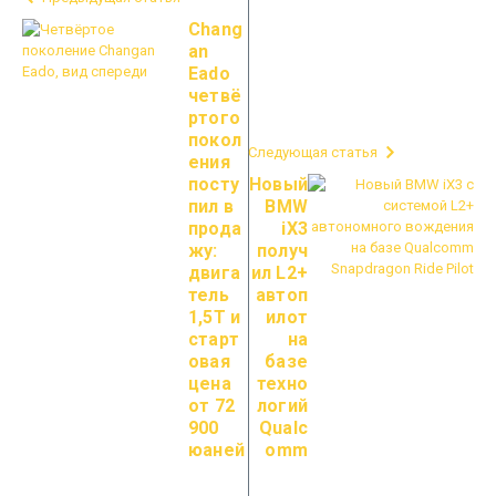
Chang
an
Eado
четвё
ртого
покол
Следующая статья
ения
посту
Новый
пил в
BMW
прода
iX3
жу:
получ
двига
ил L2+
тель
автоп
1,5T и
илот
старт
на
овая
базе
цена
техно
от 72
логий
900
Qualc
юаней
omm