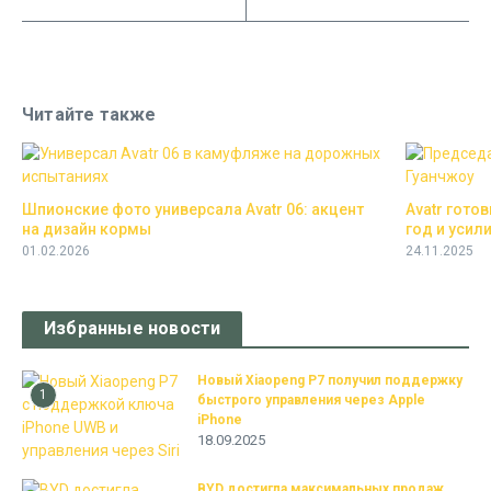
Читайте также
Шпионские фото универсала Avatr 06: акцент
Avatr гото
на дизайн кормы
год и усили
01.02.2026
24.11.2025
Избранные новости
Новый Xiaopeng P7 получил поддержку
1
быстрого управления через Apple
iPhone
18.09.2025
BYD достигла максимальных продаж