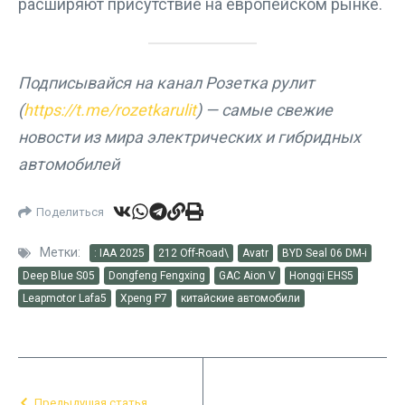
расширяют присутствие на европейском рынке.
Подписывайся на канал Розетка рулит
(
https://t.me/rozetkarulit
) — самые свежие
новости из мира электрических и гибридных
автомобилей
Поделиться
Метки:
: IAA 2025
212 Off-Road\
Avatr
BYD Seal 06 DM-i
Deep Blue S05
Dongfeng Fengxing
GAC Aion V
Hongqi EHS5
Leapmotor Lafa5
Xpeng P7
китайские автомобили
Предыдущая статья