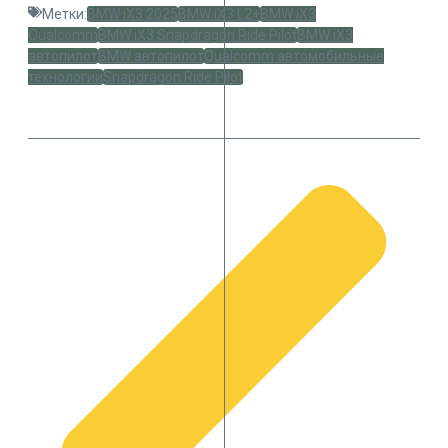
Метки:
BMW iX3 2025
BMW iX3 L2+
BMW iX3
Qualcomm
BMW iX3 Snapdragon Ride Pilot
BMW iX3
автопилот
BMW автопилот
Qualcomm автомобильные
технологии
Snapdragon Ride Pilot