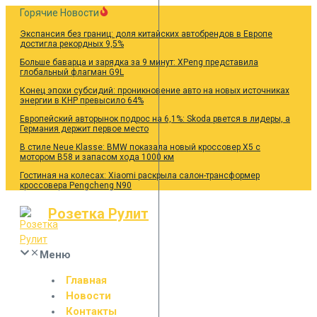
Перейти
Горячие Новости
к
Экспансия без границ: доля китайских автобрендов в Европе
содержанию
достигла рекордных 9,5%
Больше баварца и зарядка за 9 минут: XPeng представила
глобальный флагман G9L
Конец эпохи субсидий: проникновение авто на новых источниках
энергии в КНР превысило 64%
Европейский авторынок подрос на 6,1%: Skoda рвется в лидеры, а
Германия держит первое место
В стиле Neue Klasse: BMW показала новый кроссовер X5 с
мотором B58 и запасом хода 1000 км
Гостиная на колесах: Xiaomi раскрыла салон-трансформер
кроссовера Pengcheng N90
Розетка Рулит
Меню
Главная
Новости
Контакты