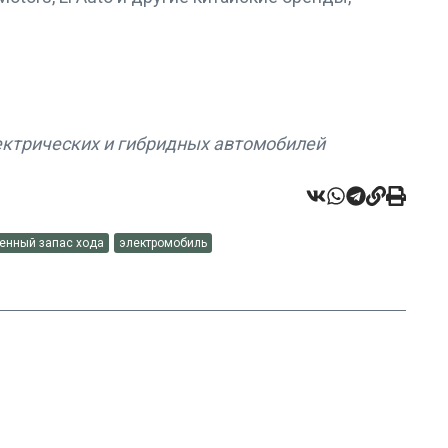
ектрических и гибридных автомобилей
енный запас хода
электромобиль