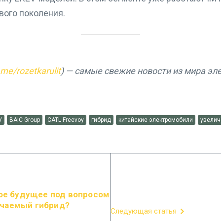
вого поколения.
t.me/rozetkarulit
) — самые свежие новости из мира эл
V
BAIC Group
CATL Freevoy
гибрид
китайские электромобили
увелич
ное будущее под вопросом
ючаемый гибрид?
Следующая статья