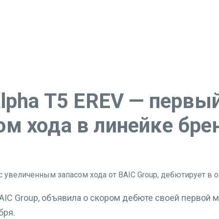
lpha T5 EREV — первый
м хода в линейке бре
BAIC Group, объявила о скором дебюте своей первой 
бря.