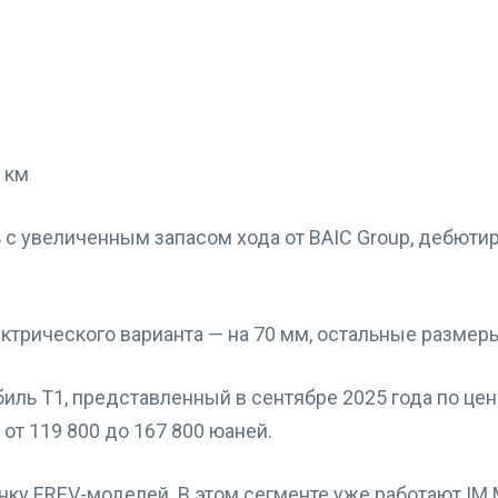
 км
ктрического варианта — на 70 мм, остальные размер
ль T1, представленный в сентябре 2025 года по цене
от 119 800 до 167 800 юаней.
нку EREV-моделей. В этом сегменте уже работают IM M