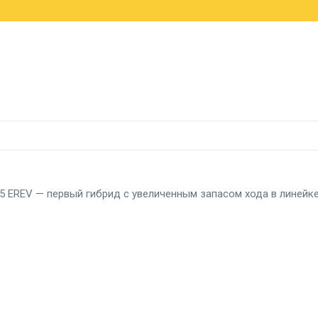
a рвется в лидеры, а Германия держит первое место
россовер X5 с мотором B58 и запасом хода 1000 км
н-трансформер кроссовера Pengcheng N90
T5 EREV — первый гибрид с увеличенным запасом хода в линейк