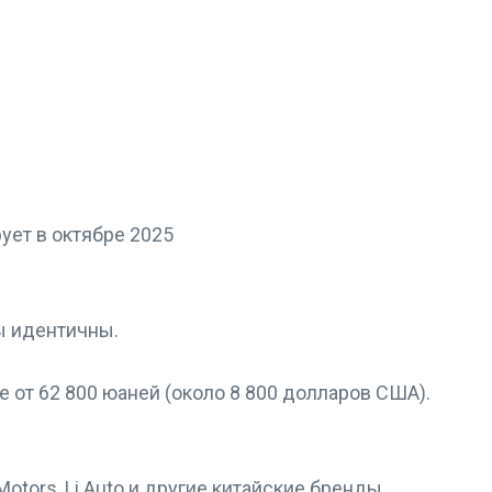
ы идентичны.
 от 62 800 юаней (около 8 800 долларов США).
otors, Li Auto и другие китайские бренды,