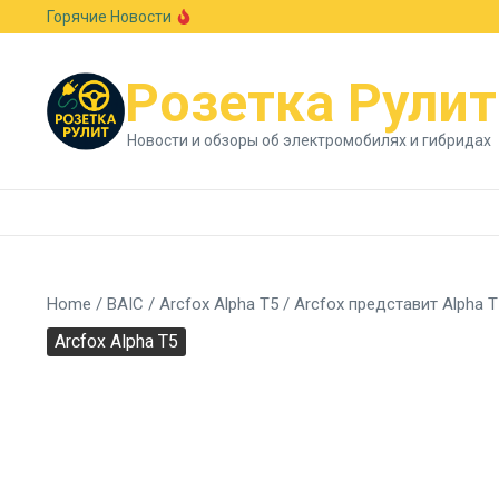
Перейти к содержанию
Горячие Новости
Европейский авторынок подрос на 6,1%: Skod
В стиле Neue Klasse: BMW показала новый к
Гостиная на колесах: Xiaomi раскрыла сало
Розетка Рулит
Новости и обзоры об электромобилях и гибридах
Home
/
BAIC
/
Arcfox Alpha T5
/
Arcfox представит Alpha 
Arcfox Alpha T5