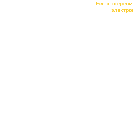
Ferrari перес
электро