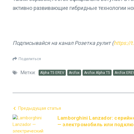
активно развивающие гибридные технологии но
Подписывайся на канал Розетка рулит (
https://
Поделиться
Метки:
Alpha T5 EREV
Arcfox
Arcfox Alpha T5
Arcfox ERE
Предыдущая статья
Lamborghini Lanzador: серий
— электромобиль или подкл