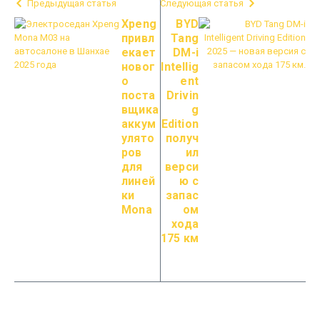
Предыдущая статья
Следующая статья
Xpeng
BYD
привл
Tang
екает
DM-i
новог
Intellig
о
ent
поста
Drivin
вщика
g
аккум
Edition
улято
получ
ров
ил
для
верси
линей
ю с
ки
запас
Mona
ом
хода
175 км