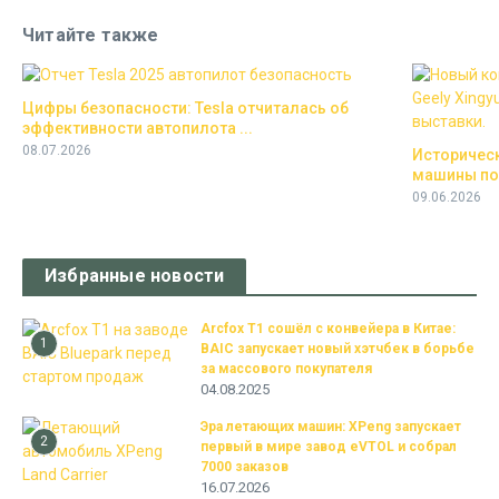
Читайте также
Цифры безопасности: Tesla отчиталась об
эффективности автопилота ...
08.07.2026
Историческ
машины пол
09.06.2026
Избранные новости
Arcfox T1 сошёл с конвейера в Китае:
1
BAIC запускает новый хэтчбек в борьбе
за массового покупателя
04.08.2025
Эра летающих машин: XPeng запускает
2
первый в мире завод eVTOL и собрал
7000 заказов
16.07.2026