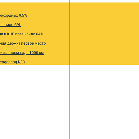
рекордных 9,5%
флагман G9L
ии в КНР превысило 64%
ания держит первое место
 и запасом хода 1000 км
Pengcheng N90