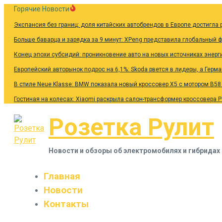
Перейти
Горячие Новости
к
Экспансия без границ: доля китайских автобрендов в Европе достигла 
содержанию
Больше баварца и зарядка за 9 минут: XPeng представила глобальный 
Конец эпохи субсидий: проникновение авто на новых источниках энерг
Европейский авторынок подрос на 6,1%: Skoda рвется в лидеры, а Герм
В стиле Neue Klasse: BMW показала новый кроссовер X5 с мотором B58
Гостиная на колесах: Xiaomi раскрыла салон-трансформер кроссовера 
Розетка Рулит
Новости и обзоры об электромобилях и гибридах
Главная
Новости
Контакты