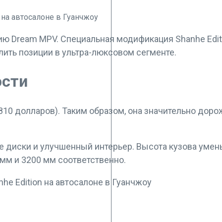
ю Dream MPV. Специальная модификация Shanhe Editi
лить позиции в ультра-люксовом сегменте.
ости
810 долларов). Таким образом, она значительно доро
ые диски и улучшенный интерьер. Высота кузова умен
 мм и 3200 мм соответственно.