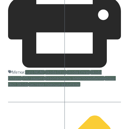
Метки:
Euro NCAP
Skoda Elroq
Skoda Enyaq
Skoda
Octavia
VRU защита
безопасность электромобилей
краш-
тест Skoda
система помощи водителю