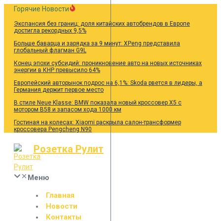
Перейти
Горячие Новости
к
Экспансия без границ: доля китайских автобрендов в Европе
содержанию
достигла рекордных 9,5%
Больше баварца и зарядка за 9 минут: XPeng представила
глобальный флагман G9L
Конец эпохи субсидий: проникновение авто на новых источниках
энергии в КНР превысило 64%
Европейский авторынок подрос на 6,1%: Skoda рвется в лидеры, а
Германия держит первое место
В стиле Neue Klasse: BMW показала новый кроссовер X5 с
мотором B58 и запасом хода 1000 км
Гостиная на колесах: Xiaomi раскрыла салон-трансформер
кроссовера Pengcheng N90
Розетка Рулит
Меню
Главная
Новости
Контакты