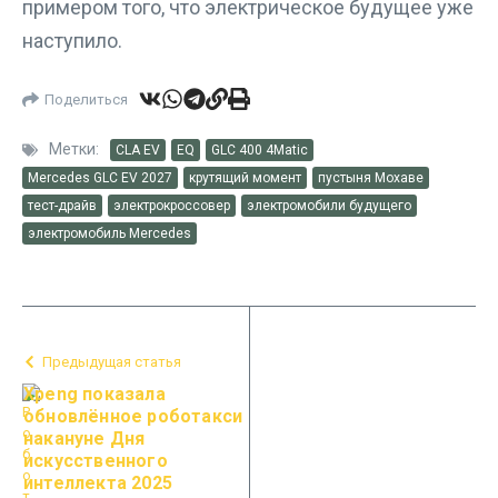
примером того, что электрическое будущее уже
наступило.
Поделиться
Метки:
CLA EV
EQ
GLC 400 4Matic
Mercedes GLC EV 2027
крутящий момент
пустыня Мохаве
тест-драйв
электрокроссовер
электромобили будущего
электромобиль Mercedes
Предыдущая статья
Xpeng показала
обновлённое роботакси
накануне Дня
искусственного
интеллекта 2025