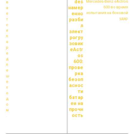
des
намер
енно
разби
л
элект
рогру
зовик
eActr
os
600:
прове
рка
безоп
аснос
ти
батар
еи на
прочн
ость