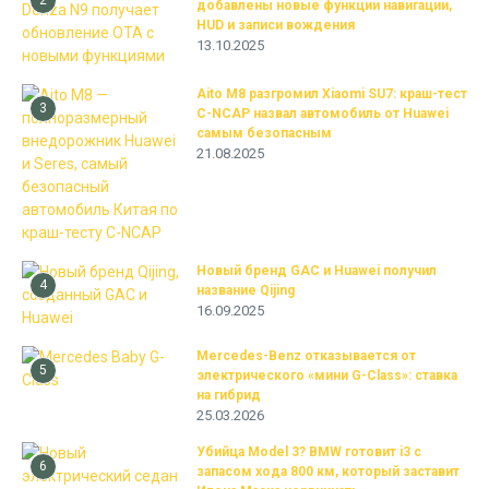
2
добавлены новые функции навигации,
HUD и записи вождения
13.10.2025
Aito M8 разгромил Xiaomi SU7: краш-тест
3
C-NCAP назвал автомобиль от Huawei
самым безопасным
21.08.2025
Новый бренд GAC и Huawei получил
4
название Qijing
16.09.2025
Mercedes-Benz отказывается от
5
электрического «мини G-Class»: ставка
на гибрид
25.03.2026
Убийца Model 3? BMW готовит i3 с
6
запасом хода 800 км, который заставит