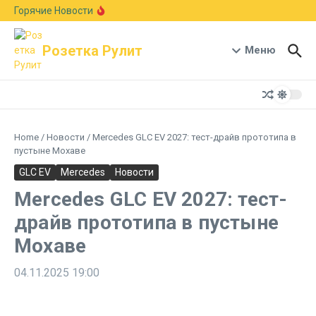
Перейти к содержанию
Европейский авторынок подрос на 6,1%:
Горячие Новости
Skoda рвется в лидеры, а Германия держит
первое место
В стиле Neue Klasse: BMW показала новый
Розетка Рулит
кроссовер X5 с мотором B58 и запасом хода
Меню
1000 км
Гостиная на колесах: Xiaomi раскрыла салон-
трансформер кроссовера Pengcheng N90
Home
/
Новости
/
Mercedes GLC EV 2027: тест-драйв прототипа в
пустыне Мохаве
GLC EV
Mercedes
Новости
Mercedes GLC EV 2027: тест-
драйв прототипа в пустыне
Мохаве
04.11.2025
19:00