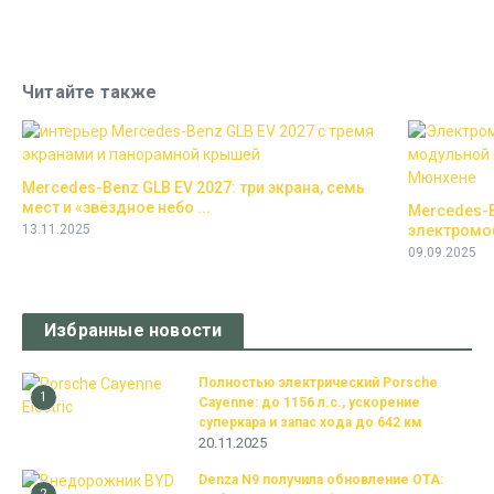
Читайте также
Mercedes-Benz GLB EV 2027: три экрана, семь
мест и «звёздное небо ...
Mercedes-B
13.11.2025
электромо
09.09.2025
Избранные новости
Полностью электрический Porsche
1
Cayenne: до 1156 л.с., ускорение
суперкара и запас хода до 642 км
20.11.2025
Denza N9 получила обновление OTA: