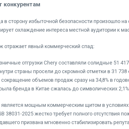
т конкурентам
да в сторону избыточной безопасности произошло на
ирует охлаждение интереса местной аудитории к ма
вок отражает явный коммерческий спад:
зничные отгрузки Chery составляли солидные 51 417
нутри страны просели до скромной отметки в 31 738 
е сокращение объемов продаж сразу на 34,8% в годо
рыла бренда в Китае сжалась до символических 2,1%
 является мощным коммерческим щитом в условиях в
B 38031-2025 жестко требует полного отсутствия по
давшего призвана мгновенно стабилизировать репута