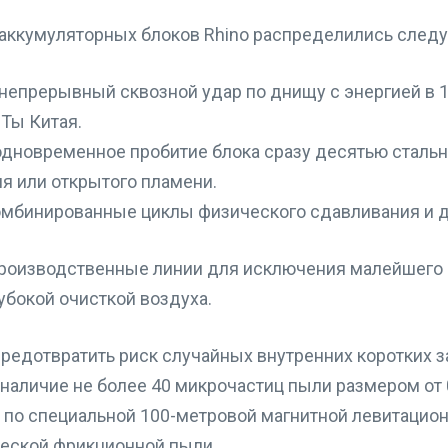
ккумуляторных блоков Rhino распределились след
епрерывный сквозной удар по днищу с энергией в 15
Ты Китая.
одновременное пробитие блока сразу десятью стальн
я или открытого пламени.
омбинированные циклы физического сдавливания и д
роизводственные линии для исключения малейшего б
убокой очисткой воздуха.
редотвратить риск случайных внутренних коротких з
наличие не более 40 микрочастиц пыли размером от 0
по специальной 100-метровой магнитной левитационн
еской фрикционной пыли.