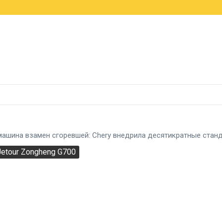
a рвется в лидеры, а Германия держит первое место
россовер X5 с мотором B58 и запасом хода 1000 км
н-трансформер кроссовера Pengcheng N90
машина взамен сгоревшей: Chery внедрила десятикратные ста
Jetour Zongheng G700