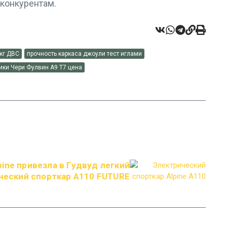
 конкурентам.
 кг ДВС
прочность каркаса джоули тест иглами
ики Чери Фулвин А9 Т7 цена
ine привезла в Гудвуд легкий
ческий спорткар A110 FUTURE