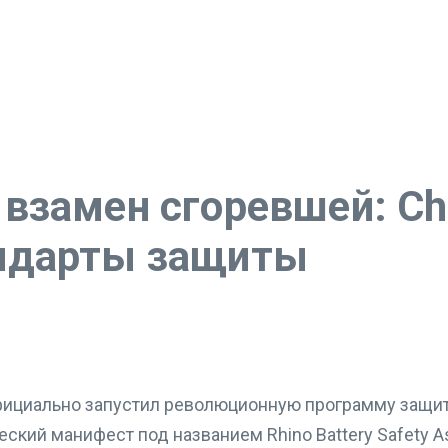
взамен сгоревшей: Ch
ндарты защиты
фициально запустил революционную программу защит
кий манифест под названием Rhino Battery Safety As