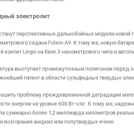
идный электролит
анут перспективные дальнобойные модели новой ги
метрового седана Fulwin A9. К тому же, новую бата
й кокпит Lingxi на базе 3-нанометрового чипа и авт
руктура выступает промежуточным полигоном перед 
жнейший патент в области сульфидных твердых элек
решить проблему преждевременной деградации мате
ти энергии на уровне 600 Вт·ч/кг. К тому же, надеж
а суммарно более 1,2 миллиарда километров реальног
я возгорания жидких или полутвердых ячеек.