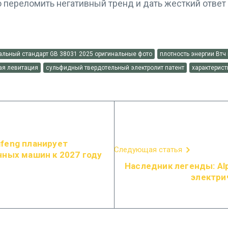
 переломить негативный тренд и дать жесткий ответ
альный стандарт GB 38031 2025 оригинальные фото
плотность энергии Втч
ая левитация
сульфидный твердотельный электролит патент
характерист
feng планирует
Следующая статья
нных машин к 2027 году
Наследник легенды: Alp
электри