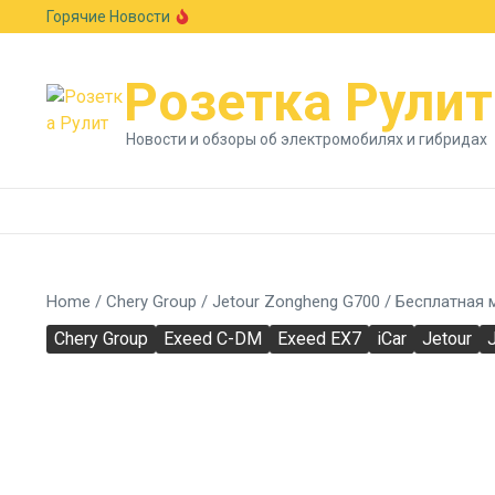
Перейти к содержанию
Горячие Новости
Европейский авторынок подрос на 6,1%: Skod
В стиле Neue Klasse: BMW показала новый к
Гостиная на колесах: Xiaomi раскрыла сало
Розетка Рулит
Новости и обзоры об электромобилях и гибридах
Home
/
Chery Group
/
Jetour Zongheng G700
/
Бесплатная 
Chery Group
Exeed C-DM
Exeed EX7
iCar
Jetour