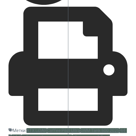
Метки:
ATX LiDAR
Coffee Pilot Ultra
GWM Tank 500 2025
Hi4-