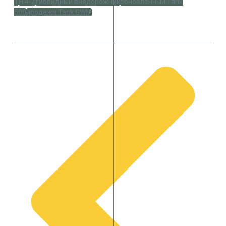
T
Hi4-Z
гибридный внедорожник
обновленный Tank
500
продажи Tank GWM