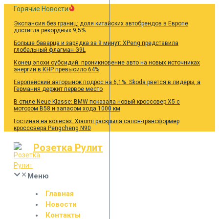
Перейти
Горячие Новости
к
Экспансия без границ: доля китайских автобрендов в Европе
содержанию
достигла рекордных 9,5%
Больше баварца и зарядка за 9 минут: XPeng представила
глобальный флагман G9L
Конец эпохи субсидий: проникновение авто на новых источниках
энергии в КНР превысило 64%
Европейский авторынок подрос на 6,1%: Skoda рвется в лидеры, а
Германия держит первое место
В стиле Neue Klasse: BMW показала новый кроссовер X5 с
мотором B58 и запасом хода 1000 км
Гостиная на колесах: Xiaomi раскрыла салон-трансформер
кроссовера Pengcheng N90
Розетка Рулит
Меню
Главная
Новости
Контакты