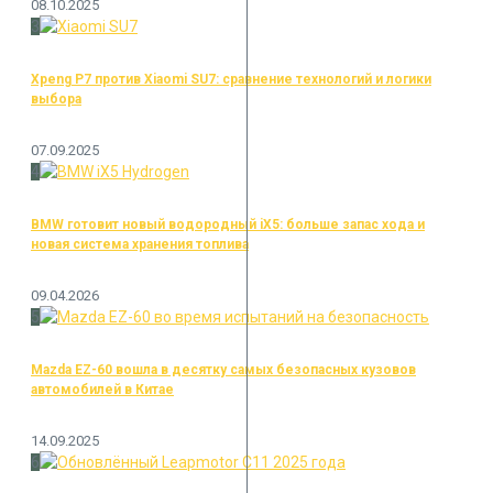
08.10.2025
3
Xpeng P7 против Xiaomi SU7: сравнение технологий и логики
выбора
07.09.2025
4
BMW готовит новый водородный iX5: больше запас хода и
новая система хранения топлива
09.04.2026
5
Mazda EZ-60 вошла в десятку самых безопасных кузовов
автомобилей в Китае
14.09.2025
6