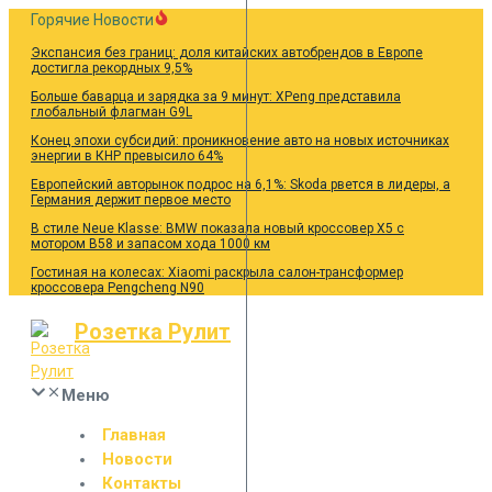
Перейти
Горячие Новости
к
Экспансия без границ: доля китайских автобрендов в Европе
содержанию
достигла рекордных 9,5%
Больше баварца и зарядка за 9 минут: XPeng представила
глобальный флагман G9L
Конец эпохи субсидий: проникновение авто на новых источниках
энергии в КНР превысило 64%
Европейский авторынок подрос на 6,1%: Skoda рвется в лидеры, а
Германия держит первое место
В стиле Neue Klasse: BMW показала новый кроссовер X5 с
мотором B58 и запасом хода 1000 км
Гостиная на колесах: Xiaomi раскрыла салон-трансформер
кроссовера Pengcheng N90
Розетка Рулит
Меню
Главная
Новости
Контакты