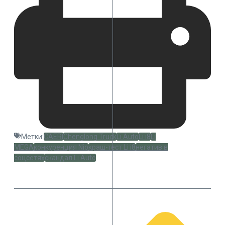
Метки:
CAERI
Chenglong Truck
Li Auto
Li i8
Li
MEGA
конкуренция Nio
краш-тест Li i8
негатив в
соцсетях
скандал Li Auto