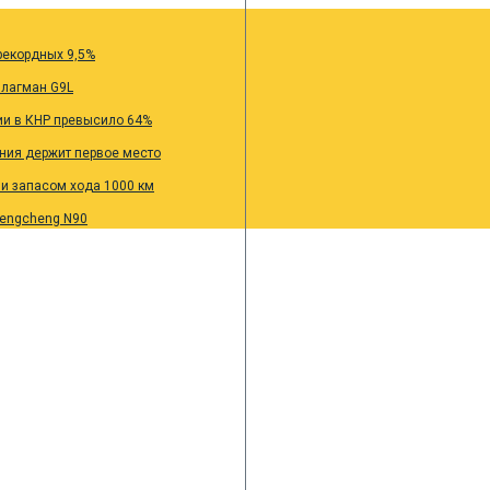
рекордных 9,5%
флагман G9L
ии в КНР превысило 64%
ания держит первое место
 и запасом хода 1000 км
Pengcheng N90