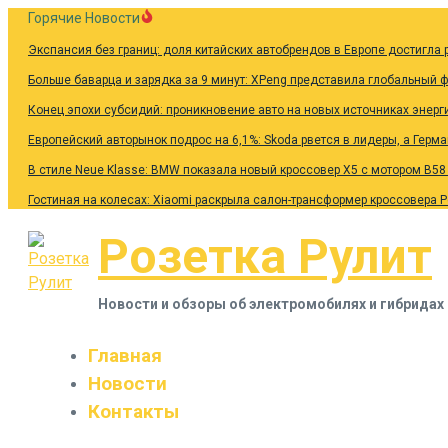
Перейти
Горячие Новости
к
Экспансия без границ: доля китайских автобрендов в Европе достигла 
содержанию
Больше баварца и зарядка за 9 минут: XPeng представила глобальный 
Конец эпохи субсидий: проникновение авто на новых источниках энерг
Европейский авторынок подрос на 6,1%: Skoda рвется в лидеры, а Герм
В стиле Neue Klasse: BMW показала новый кроссовер X5 с мотором B58
Гостиная на колесах: Xiaomi раскрыла салон-трансформер кроссовера 
Розетка Рулит
Новости и обзоры об электромобилях и гибридах
Главная
Новости
Контакты