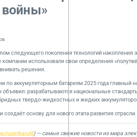
 войны»
лом следующего поколения технологий накопления э
е компании использовали свои определения «полутвё
авнивать решения.
ии по аккумуляторным батареям 2025 года главный н
н объявил: разрабатываются национальные стандар
ибридных твердо-жидкостных и жидких аккумуляторо
 создаёт основу для нового этапа развития отрасли.
me/rozetkarulit
) — самые свежие новости из мира эле