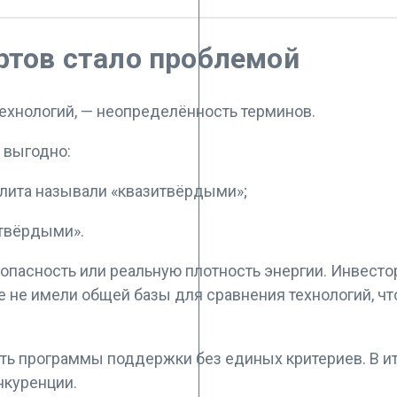
ртов стало проблемой
технологий, — неопределённость терминов.
 выгодно:
лита называли «квазитвёрдыми»;
утвёрдыми».
зопасность или реальную плотность энергии. Инвест
 не имели общей базы для сравнения технологий, чт
ть программы поддержки без единых критериев. В и
нкуренции.