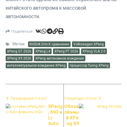
китайского автопрома к массовой
автономности.
Поделиться
Метки:
NVIDIA Orin-X сравнение
Volkswagen XPeng
XPeng G7 2026
XPeng L4
XPeng P7 2026
XPeng VLA 2.0
XPeng X9 2026
XPeng автономное вождение
интеллектуальное вождение XPeng
процессор Turing XPeng
Предыдущая статья
Следующая статья
XPeng
Обнов
, NIO и
лённы
Li
й XPe
Auto
ng X9