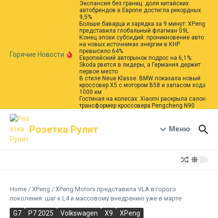
Экспансия без границ: доля китайских
Перейти к содержанию
автобрендов в Европе достигла рекордных
9,5%
Больше баварца и зарядка за 9 минут: XPeng
представила глобальный флагман G9L
Конец эпохи субсидий: проникновение авто
на новых источниках энергии в КНР
превысило 64%
Горячие Новости
Европейский авторынок подрос на 6,1%:
Skoda рвется в лидеры, а Германия держит
первое место
В стиле Neue Klasse: BMW показала новый
кроссовер X5 с мотором B58 и запасом хода
1000 км
Гостиная на колесах: Xiaomi раскрыла салон-
трансформер кроссовера Pengcheng N90
Розетка Рулит
Меню
Home
/
XPeng
/
XPeng Motors представила VLA второго
поколения: шаг к L4 и массовому внедрению уже в марте
G7
P7 2025
Volkswagen
X9
XPeng