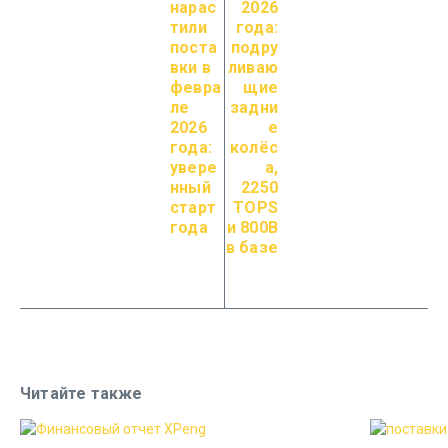
нарас
2026
тили
года:
поста
подру
вки в
ливаю
февра
щие
ле
задни
2026
е
года:
колёс
увере
а,
нный
2250
старт
TOPS
года
и 800В
в базе
Читайте также