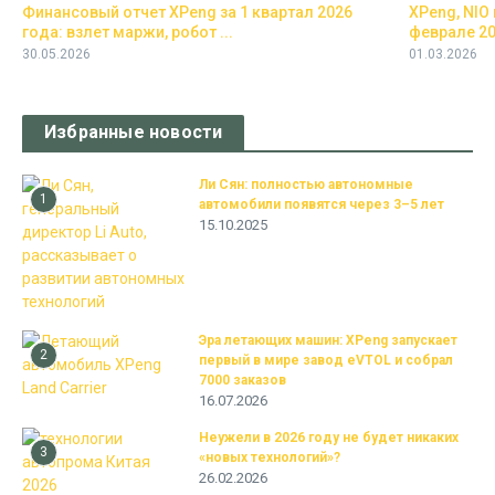
Финансовый отчет XPeng за 1 квартал 2026
XPeng, NIO 
года: взлет маржи, робот ...
феврале 202
30.05.2026
01.03.2026
Избранные новости
Ли Сян: полностью автономные
1
автомобили появятся через 3–5 лет
15.10.2025
Эра летающих машин: XPeng запускает
2
первый в мире завод eVTOL и собрал
7000 заказов
16.07.2026
Неужели в 2026 году не будет никаких
3
«новых технологий»?
26.02.2026