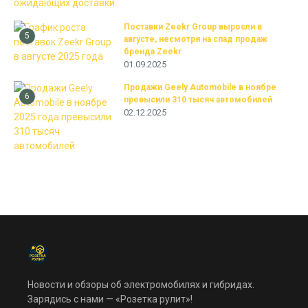
Поставки Zeekr Group выросли в
5
августе, несмотря на спад продаж
бренда Zeekr
01.09.2025
Продажи Geely Automobile в ноябре
6
превысили 310 тысяч автомобилей
02.12.2025
Новости и обзоры об электромобилях и гибридах.
Зарядись с нами — «Розетка рулит»!