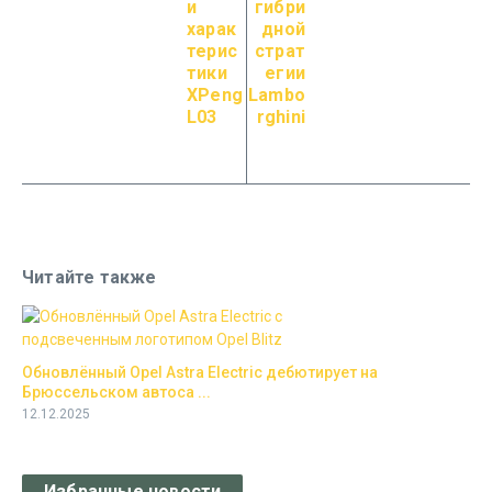
и
гибри
харак
дной
терис
страт
тики
егии
XPeng
Lambo
L03
rghini
Читайте также
Обновлённый Opel Astra Electric дебютирует на
Брюссельском автоса ...
12.12.2025
Избранные новости