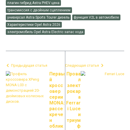
плагин гибрид Astra PHEV цена
трансмиссия с двойным сцеплением
универсал Astra Sports Tourer дизель
функция V2L в автомобиле
Характеристики Opel Astra 2026
электромобиль Opel Astra Electric запас хода
Предыдущая статья
Следующая статья
Первы
Прова
й
л
кросс
элект
овер
рокар
серии
а
MONA:
Ferrar
рассе
i Luce
крече
и
н
триум
облик
ф