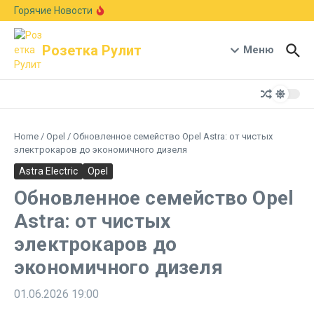
Перейти к содержанию
Европейский авторынок подрос на 6,1%:
Горячие Новости
Skoda рвется в лидеры, а Германия держит
первое место
В стиле Neue Klasse: BMW показала новый
Розетка Рулит
кроссовер X5 с мотором B58 и запасом хода
Меню
1000 км
Гостиная на колесах: Xiaomi раскрыла салон-
трансформер кроссовера Pengcheng N90
Home
/
Opel
/
Обновленное семейство Opel Astra: от чистых
электрокаров до экономичного дизеля
Astra Electric
Opel
Обновленное семейство Opel
Astra: от чистых
электрокаров до
экономичного дизеля
01.06.2026
19:00