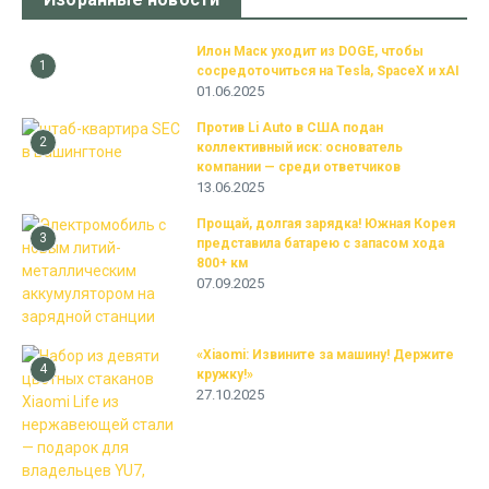
Илон Маск уходит из DOGE, чтобы
1
сосредоточиться на Tesla, SpaceX и xAI
01.06.2025
Против Li Auto в США подан
2
коллективный иск: основатель
компании — среди ответчиков
13.06.2025
Прощай, долгая зарядка! Южная Корея
3
представила батарею с запасом хода
800+ км
07.09.2025
«Xiaomi: Извините за машину! Держите
4
кружку!»
27.10.2025