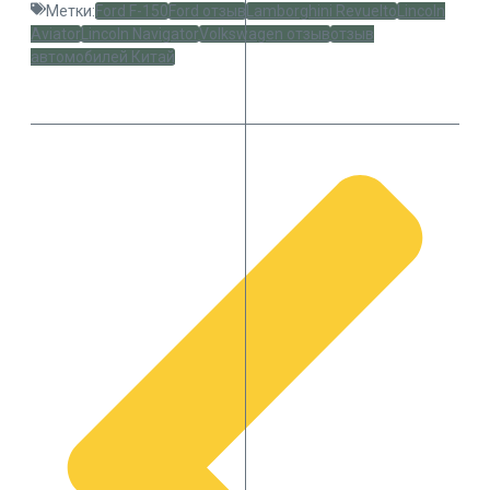
Метки:
Ford F-150
Ford отзыв
Lamborghini Revuelto
Lincoln
Aviator
Lincoln Navigator
Volkswagen отзыв
отзыв
автомобилей Китай