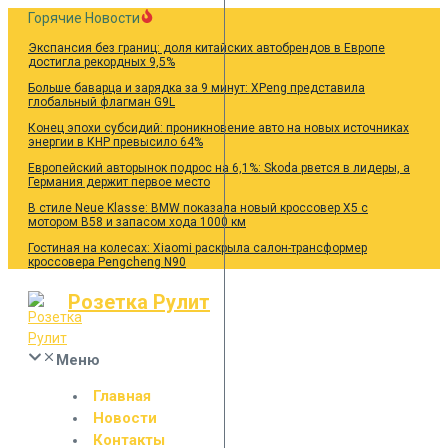
Перейти
Горячие Новости
к
Экспансия без границ: доля китайских автобрендов в Европе
содержанию
достигла рекордных 9,5%
Больше баварца и зарядка за 9 минут: XPeng представила
глобальный флагман G9L
Конец эпохи субсидий: проникновение авто на новых источниках
энергии в КНР превысило 64%
Европейский авторынок подрос на 6,1%: Skoda рвется в лидеры, а
Германия держит первое место
В стиле Neue Klasse: BMW показала новый кроссовер X5 с
мотором B58 и запасом хода 1000 км
Гостиная на колесах: Xiaomi раскрыла салон-трансформер
кроссовера Pengcheng N90
Розетка Рулит
Меню
Главная
Новости
Контакты