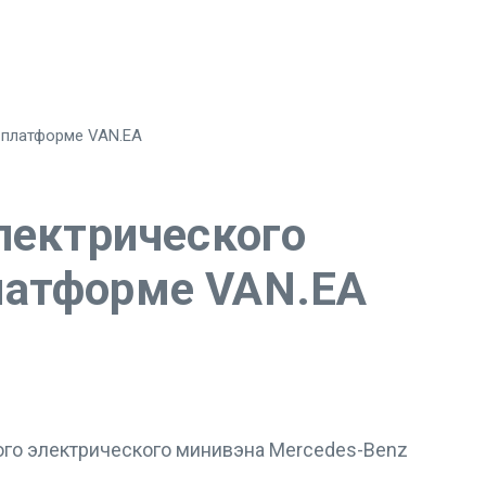
 платформе VAN.EA
лектрического
латформе VAN.EA
ого электрического минивэна Mercedes-Benz