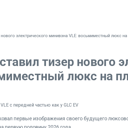
 нового электрического минивэна VLE: восьмиместный люкс на
ставил тизер нового э
ьмиместный люкс на п
ковал первые изображения своего будущего люксов
а первую половину 2026 года.