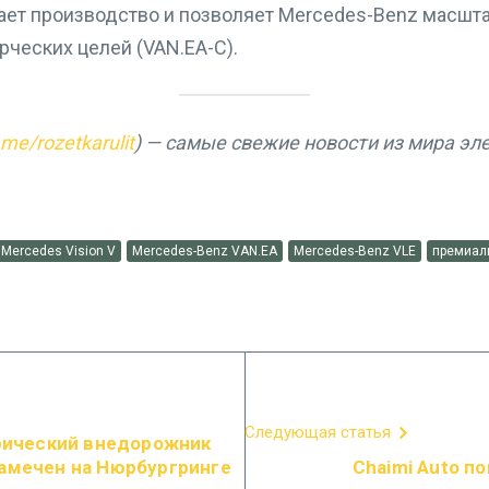
ает производство и позволяет Mercedes-Benz масшт
рческих целей (VAN.EA-C).
t.me/rozetkarulit
) — самые свежие новости из мира эл
Mercedes Vision V
Mercedes-Benz VAN.EA
Mercedes-Benz VLE
премиал
Следующая статья
трический внедорожник
замечен на Нюрбургринге
Chaimi Auto п