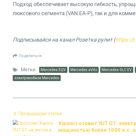
Подход обеспечивает высокую гибкость, упрощ
люксового сегмента (VAN.EA-P), так и для комме
Подписывайся на канал Розетка рулит (
https://
Поделиться
Метки:
Mercedes EQV
Mercedes eVito
Mercedes GLC EV
электромобили Mercedes
Предыдущая статья
Xiaomi готовит YU7 GT: элек
мощностью более 1000 л.с. 