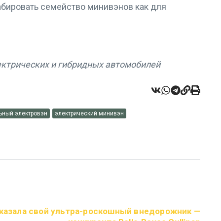
абировать семейство минивэнов как для
ектрических и гибридных автомобилей
ьный электровэн
электрический минивэн
оказала свой ультра-роскошный внедорожник —