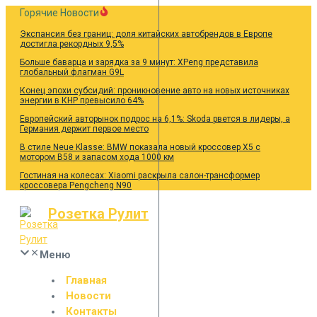
Перейти
Горячие Новости
к
Экспансия без границ: доля китайских автобрендов в Европе
содержанию
достигла рекордных 9,5%
Больше баварца и зарядка за 9 минут: XPeng представила
глобальный флагман G9L
Конец эпохи субсидий: проникновение авто на новых источниках
энергии в КНР превысило 64%
Европейский авторынок подрос на 6,1%: Skoda рвется в лидеры, а
Германия держит первое место
В стиле Neue Klasse: BMW показала новый кроссовер X5 с
мотором B58 и запасом хода 1000 км
Гостиная на колесах: Xiaomi раскрыла салон-трансформер
кроссовера Pengcheng N90
Розетка Рулит
Меню
Главная
Новости
Контакты