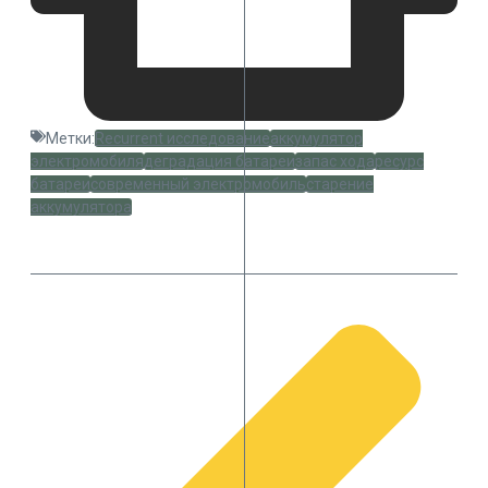
Метки:
Recurrent исследование
аккумулятор
электромобиля
деградация батареи
запас хода
ресурс
батареи
современный электромобиль
старение
аккумулятора