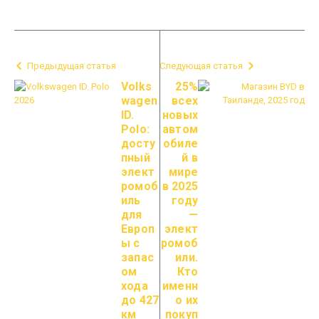
Предыдущая статья
Следующая статья
Volks
25%
wagen
всех
ID.
новых
Polo:
автом
досту
обиле
пный
й в
элект
мире
ромоб
в 2025
иль
году
для
—
Европ
элект
ы с
ромоб
запас
или.
ом
Кто
хода
именн
до 427
о их
км
покуп