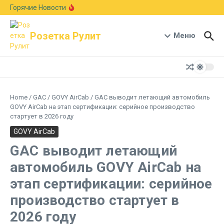
Перейти к содержанию
Европейский авторынок подрос на 6,1%:
Горячие Новости
Skoda рвется в лидеры, а Германия держит
первое место
В стиле Neue Klasse: BMW показала новый
Розетка Рулит
кроссовер X5 с мотором B58 и запасом хода
Меню
1000 км
Гостиная на колесах: Xiaomi раскрыла салон-
трансформер кроссовера Pengcheng N90
Home
/
GAC
/
GOVY AirCab
/
GAC выводит летающий автомобиль
GOVY AirCab на этап сертификации: серийное производство
стартует в 2026 году
GOVY AirCab
GAC выводит летающий
автомобиль GOVY AirCab на
этап сертификации: серийное
производство стартует в
2026 году