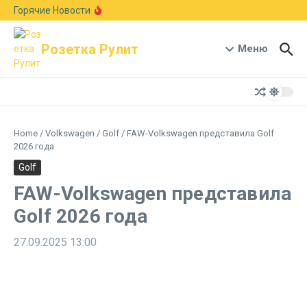
Перейти к содержанию
Европейский авторынок подрос на 6,1%:
Горячие Новости
Skoda рвется в лидеры, а Германия держит
первое место
В стиле Neue Klasse: BMW показала новый
Розетка Рулит
кроссовер X5 с мотором B58 и запасом хода
Меню
1000 км
Гостиная на колесах: Xiaomi раскрыла салон-
трансформер кроссовера Pengcheng N90
Home
/
Volkswagen
/
Golf
/
FAW-Volkswagen представила Golf
2026 года
Golf
FAW-Volkswagen представила
Golf 2026 года
27.09.2025
13:00