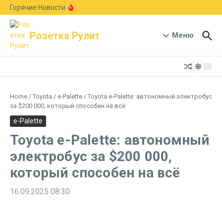
Перейти к содержанию
Европейский авторынок подрос на 6,1%:
Горячие Новости
Skoda рвется в лидеры, а Германия держит
первое место
В стиле Neue Klasse: BMW показала новый
Розетка Рулит
кроссовер X5 с мотором B58 и запасом хода
Меню
1000 км
Гостиная на колесах: Xiaomi раскрыла салон-
трансформер кроссовера Pengcheng N90
Home
/
Toyota
/
e-Palette
/
Toyota e-Palette: автономный электробус
за $200 000, который способен на всё
e-Palette
Toyota e-Palette: автономный
электробус за $200 000,
который способен на всё
16.09.2025
08:30