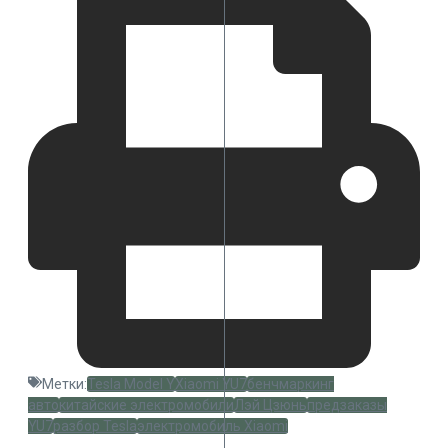
Метки:
Tesla Model Y
Xiaomi YU7
бенчмаркинг
авто
китайские электромобили
Лэй Цзюнь
предзаказы
YU7
разбор Tesla
электромобиль Xiaomi