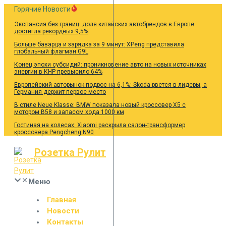
Перейти
Горячие Новости
к
Экспансия без границ: доля китайских автобрендов в Европе
содержанию
достигла рекордных 9,5%
Больше баварца и зарядка за 9 минут: XPeng представила
глобальный флагман G9L
Конец эпохи субсидий: проникновение авто на новых источниках
энергии в КНР превысило 64%
Европейский авторынок подрос на 6,1%: Skoda рвется в лидеры, а
Германия держит первое место
В стиле Neue Klasse: BMW показала новый кроссовер X5 с
мотором B58 и запасом хода 1000 км
Гостиная на колесах: Xiaomi раскрыла салон-трансформер
кроссовера Pengcheng N90
Розетка Рулит
Меню
Главная
Новости
Контакты