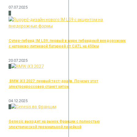
07.07.2025
4
Супер-гибрид IM LS9: первый в мире гибридный внедорожник
с натриево-литиевой батареей от CATL на 450км
20.07.2025
5
BMW iX3 2027: первый тест-драйв. Почему этот
электрокроссовер станет хитом
04.12.2025
6
Genesis выходит на рынок Франции с полностью
электрической премиальной линейкой