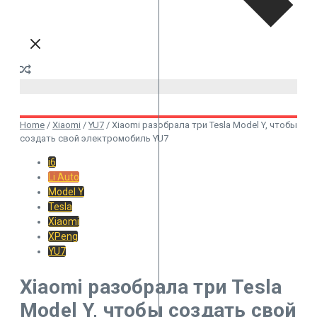
Home
/
Xiaomi
/
YU7
/
Xiaomi разобрала три Tesla Model Y, чтобы
создать свой электромобиль YU7
i6
Li Auto
Model Y
Tesla
Xiaomi
XPeng
YU7
Xiaomi разобрала три Tesla
Model Y, чтобы создать свой