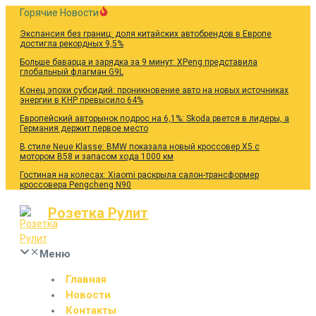
Перейти
Горячие Новости
к
Экспансия без границ: доля китайских автобрендов в Европе
содержанию
достигла рекордных 9,5%
Больше баварца и зарядка за 9 минут: XPeng представила
глобальный флагман G9L
Конец эпохи субсидий: проникновение авто на новых источниках
энергии в КНР превысило 64%
Европейский авторынок подрос на 6,1%: Skoda рвется в лидеры, а
Германия держит первое место
В стиле Neue Klasse: BMW показала новый кроссовер X5 с
мотором B58 и запасом хода 1000 км
Гостиная на колесах: Xiaomi раскрыла салон-трансформер
кроссовера Pengcheng N90
Розетка Рулит
Меню
Главная
Новости
Контакты